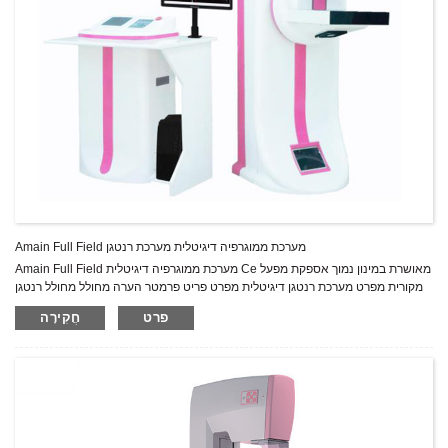
Amain Full Field מערכת ממוגרפיה דיגיטלית מערכת רנטגן
Amain Full Field מערכת ממוגרפיה דיגיטלית Ce מאושרת במינון נמוך אספקת מפעל
מקורית מפרט מערכת רנטגן דיגיטלית מפרט פריט פרמטר הערה מחולל מחולל רנטגן
סוג: מהפך בתדר גבוה 80kHz הספק כניסה: חד פאזי 220VAC, 50/60Hz דירוג
פרט
חֲקִירָה
רנטגן: מוקד גדול 20-35kV/10-510mAs נקודת מוקד קטנה 20-35kV/10-100mAs
דירוג הספק: 6.2kVA צינור רנטגן בפיתוח עצמי של כל מצב מוצק בתדר גבוה מתח
גבוה מחולל רנטגן...