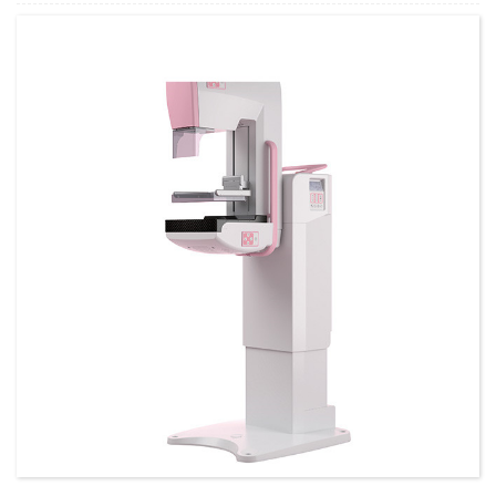
כמות מינימלית להזמנה:
1 הגדר סט/סט
יכולת אספקה:
300 סטים בשנה
T/T,L/C,D/A,D/P,Western Union,MoneyGram,PayPal
תנאי תשלום: