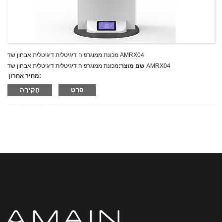
מכונת ממוגרפיה דיגיטלית דיגיטלית אבחון שד AMRX04
מכונת ממוגרפיה דיגיטלית דיגיטלית אבחון שד AMRX04
שם מוצר:
מחיר אחרון:
AMRX04
מספר דגם.:
פרט
חֲקִירָה
מִשׁקָל:
משקל נטו: ק"ג
כמות מינימלית להזמנה:
1 הגדר סט/סט
יכולת אספקה:
300 סטים בשנה
T/T,L/C,D/A,D/P,Western Union,MoneyGram,PayPal
תנאי תשלום: