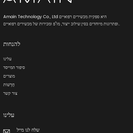
Amain Technology Co., Ltd היא ספקית מכשירים רפואיים
ופתרונות מיוחדים בסין.שילוב ייצור, מו"פ ומכירות של מכשירים רפואיים..
להנחות
עלינו
סיפור המייסד
מוצרים
חֲדָשׁוֹת
צור קשר
עלינו
שלח לנו מייל