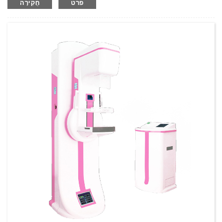
פרט
חֲקִירָה