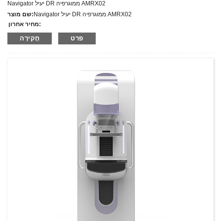
Navigator יעיל DR ממוגרפיה AMRX02
Navigator יעיל DR ממוגרפיה AMRX02
שם מוצר:
מחיר אחרון:
AMRX02
מספר דגם.:
פרט
חֲקִירָה
מִשׁקָל:
משקל נטו: ק"ג
כמות מינימלית להזמנה:
1 הגדר סט/סט
יכולת אספקה:
300 סטים בשנה
T/T,L/C,D/A,D/P,Western Union,MoneyGram,PayPal
תנאי תשלום: