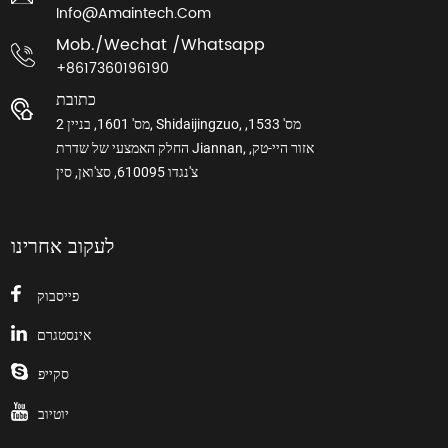
Info@amaintech.com
Mob./wechat /whatsapp
+8617360196190
כתובת
מס' 1601, בניין 2, Shidaijingzuo, מס' 1533,
החלק האמצעי של שדרת Jiannan, אזור היי-טק,
צ'נגדו 610095, סצ'ואן, סין
לעקוב אחרינו
פייסבוק
אינסטגרם
סקייפ
יוטיוב