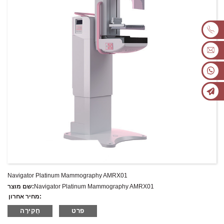
Navigator Platinum Mammography AMRX01
Navigator Platinum Mammography AMRX01
שם מוצר:
מחיר אחרון:
AMRX01
מספר דגם.:
פרט
חֲקִירָה
מִשׁקָל:
משקל נטו: ק"ג