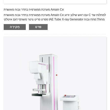
מערכת ממוגרפיה בתדר גבוה מאושרת Amain Ce
מערכת ממוגרפיה בתדר גבוה מאושרת Amain Ce עם ראש שילוב זרוע C למחלות שד
מפרט פריט צינור משותף דגם איטלקי IAE Tube X-ray Generator מחולל מתח גבוה
במצב מוצק שלם.סוג גנרטור: מהפך בתדר גבוה 80kHz הספק כניסה: חד פאזי
פרט
חֲקִירָה
220VAC, 50/60Hz דירוגים רדיוגרפיים: מוקד גדול 20-35kV/10-510mAs מוקד קטן:
20-35kV/10-100mAs דירוג הספק מוצק: 6-W stat. ..