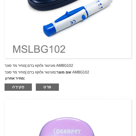
מוניטור גלוקוז בדם |מחיר מד סוכר AMBG102
מוניטור גלוקוז בדם |מחיר מד סוכר AMBG102
שם מוצר:
מחיר אחרון:
AMBG102
מספר דגם.:
פרט
חֲקִירָה
מִשׁקָל:
משקל נטו: ק"ג
כמות מינימלית להזמנה:
1 הגדר סט/סט
יכולת אספקה:
300 סטים בשנה
T/T,L/C,D/A,D/P,Western Union,MoneyGram,PayPal
תנאי תשלום: