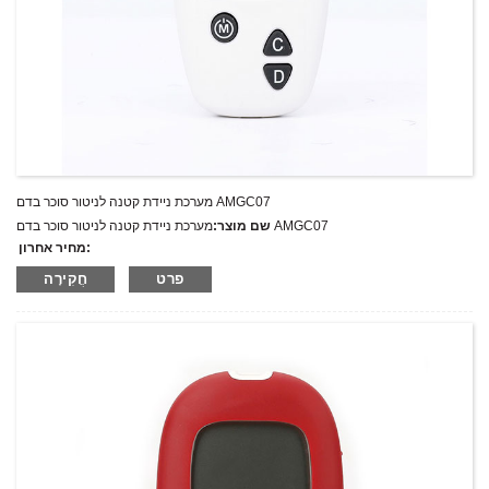
מערכת ניידת קטנה לניטור סוכר בדם AMGC07
מערכת ניידת קטנה לניטור סוכר בדם AMGC07
שם מוצר:
מחיר אחרון:
AMGC07
מספר דגם.:
פרט
חֲקִירָה
מִשׁקָל:
משקל נטו: ק"ג
כמות מינימלית להזמנה:
1 הגדר סט/סט
יכולת אספקה:
300 סטים בשנה
T/T,L/C,D/A,D/P,Western Union,MoneyGram,PayPal
תנאי תשלום: