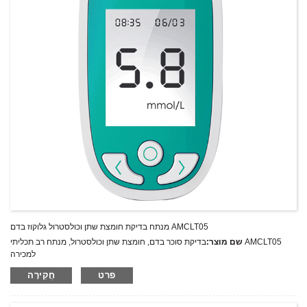
מנתח בדיקת חומצת שתן וכולסטרול גלוקוז בדם AMCLT05
שם מוצר:
בדיקת סוכר בדם, חומצת שתן וכולסטרול, מנתח רב תכליתי AMCLT05
למכירה
מחיר אחרון:
פרט
חֲקִירָה
AMCLT05
מספר דגם.:
מִשׁקָל:
משקל נטו: ק"ג
כמות מינימלית להזמנה:
1 הגדר סט/סט