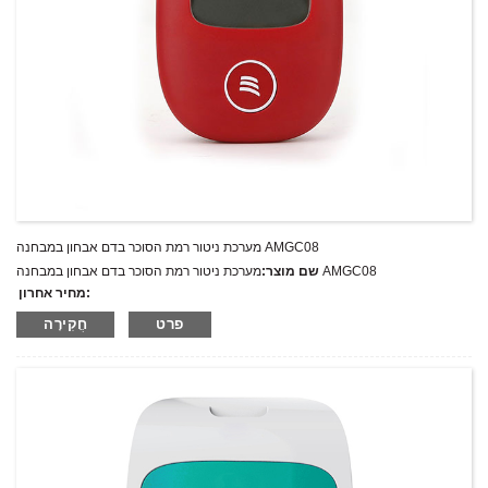
מערכת ניטור רמת הסוכר בדם אבחון במבחנה AMGC08
מערכת ניטור רמת הסוכר בדם אבחון במבחנה AMGC08
שם מוצר:
מחיר אחרון:
AMGC08
מספר דגם.:
פרט
חֲקִירָה
מִשׁקָל:
משקל נטו: ק"ג
כמות מינימלית להזמנה:
1 הגדר סט/סט
יכולת אספקה:
300 סטים בשנה
T/T,L/C,D/A,D/P,Western Union,MoneyGram,PayPal
תנאי תשלום: