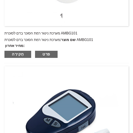
מערכת ניטור רמת הסוכר בדם לסוכרת AMBG101
מערכת ניטור רמת הסוכר בדם לסוכרת AMBG101
שם מוצר:
מחיר אחרון:
AMBG101
מספר דגם.:
פרט
חֲקִירָה
מִשׁקָל:
משקל נטו: ק"ג
כמות מינימלית להזמנה:
1 הגדר סט/סט
יכולת אספקה:
300 סטים בשנה
T/T,L/C,D/A,D/P,Western Union,MoneyGram,PayPal
תנאי תשלום: