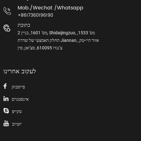
Mob./wechat /whatsapp
+8617360196190
כתובת
מס' 1601, בניין 2, Shidaijingzuo, מס' 1533,
החלק האמצעי של שדרת Jiannan, אזור היי-טק,
צ'נגדו 610095, סצ'ואן, סין
לעקוב אחרינו
פייסבוק
אינסטגרם
סקייפ
יוטיוב