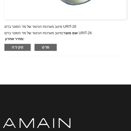
מיטב מערכות הניטור של מד הסוכר בדם URIT-26
מיטב מערכות הניטור של מד הסוכר בדם URIT-26
שם מוצר:
מחיר אחרון:
URIT-26
מספר דגם.:
פרט
חֲקִירָה
מִשׁקָל:
משקל נטו: ק"ג
כמות מינימלית להזמנה:
1 הגדר סט/סט
יכולת אספקה:
300 סטים בשנה
T/T,L/C,D/A,D/P,Western Union,MoneyGram,PayPal
תנאי תשלום: