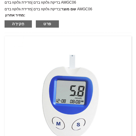
בדיקת גלוקוז בדם |מדידת גלוקוז בדם AMGC06
בדיקת גלוקוז בדם |מדידת גלוקוז בדם AMGC06
שם מוצר:
מחיר אחרון:
AMGC06
מספר דגם.:
פרט
חֲקִירָה
מִשׁקָל:
משקל נטו: ק"ג
כמות מינימלית להזמנה:
1 הגדר סט/סט
יכולת אספקה:
300 סטים בשנה
T/T,L/C,D/A,D/P,Western Union,MoneyGram,PayPal
תנאי תשלום: