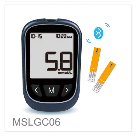
כמות מינימלית להזמנה:
1 הגדר סט/סט
יכולת אספקה:
300 סטים בשנה
T/T,L/C,D/A,D/P,Western Union,MoneyGram,PayPal
תנאי תשלום: