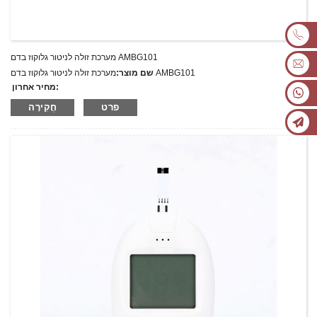
מערכת זולה לניטור גלוקוז בדם AMBG101
מערכת זולה לניטור גלוקוז בדם AMBG101
שם מוצר:
מחיר אחרון:
AMBG101
מספר דגם.:
פרט
חֲקִירָה
מִשׁקָל:
משקל נטו: ק"ג
כמות מינימלית להזמנה:
1 הגדר סט/סט
יכולת אספקה:
300 סטים בשנה
T/T,L/C,D/A,D/P,Western Union,MoneyGram,PayPal
תנאי תשלום: