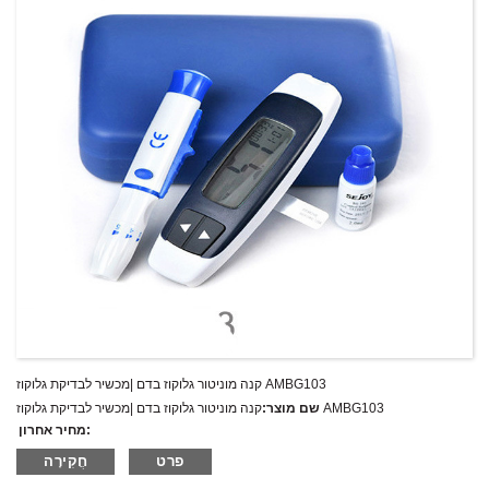
קנה מוניטור גלוקוז בדם |מכשיר לבדיקת גלוקוז AMBG103
קנה מוניטור גלוקוז בדם |מכשיר לבדיקת גלוקוז AMBG103
שם מוצר:
מחיר אחרון:
AMBG103
מספר דגם.:
פרט
חֲקִירָה
מִשׁקָל:
משקל נטו: ק"ג