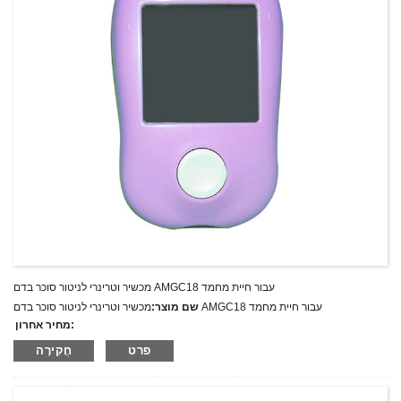
מכשיר וטרינרי לניטור סוכר בדם AMGC18 עבור חיית מחמד
מכשיר וטרינרי לניטור סוכר בדם AMGC18 עבור חיית מחמד
שם מוצר:
מחיר אחרון:
AMGC18
מספר דגם.:
פרט
חֲקִירָה
מִשׁקָל:
משקל נטו: ק"ג
כמות מינימלית להזמנה:
1 הגדר סט/סט
יכולת אספקה:
300 סטים בשנה