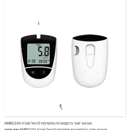
T/T,L/C,D/A,D/P,Western Union,MoneyGram,PayPal
תנאי תשלום:
AMBG104 מוניטור סוכר בדם|מערכת מתקדמת לניהול סוכרת
AMBG104 מוניטור סוכר בדם|מערכת מתקדמת לניהול סוכרת
שם מוצר: