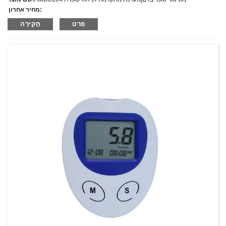
מחיר אחרון:
AMBG104
מספר דגם.:
פרט
חֲקִירָה
מִשׁקָל:
משקל נטו: ק"ג
כמות מינימלית להזמנה:
1 הגדר סט/סט
יכולת אספקה:
300 סטים בשנה
T/T,L/C,D/A,D/P,Western Union,MoneyGram,PayPal
תנאי תשלום: