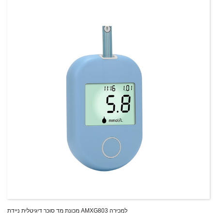
יכולת אספקה:
300 סטים בשנה
T/T,L/C,D/A,D/P,Western Union,MoneyGram,PayPal
תנאי תשלום:
מכונת מד סוכר דיגיטלית ניידת AMXG803 למכירה