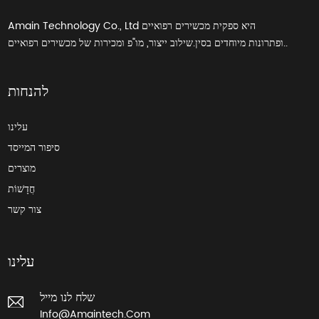
Amain Technology Co., Ltd היא ספקית מכשירים רפואיים
ופתרונות מיוחדים בסין.שילוב ייצור, מו"פ ומכירות של מכשירים רפואיים..
להנחות
עלינו
סיפור המייסד
מוצרים
חֲדָשׁוֹת
צור קשר
עלינו
שלח לנו מייל
Info@amaintech.com