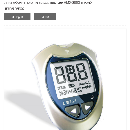
מכונת מד סוכר דיגיטלית ניידת AMXG803 למכירה
שם מוצר:
מחיר אחרון:
AMXG803
מספר דגם.:
פרט
חֲקִירָה
מִשׁקָל:
משקל נטו: ק"ג
כמות מינימלית להזמנה:
1 הגדר סט/סט
יכולת אספקה:
300 סטים בשנה
T/T,L/C,D/A,D/P,Western Union,MoneyGram,PayPal
תנאי תשלום: