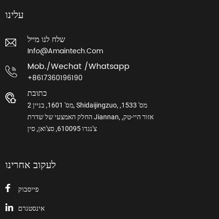
עלינו
שלח לנו מייל
Info@amaintech.com
Mob./wechat /whatsapp
+8617360196190
כתובת
מס' 1601, בניין 2, Shidaijingzuo, מס' 1533,
החלק האמצעי של שדרת Jiannan, אזור היי-טק,
צ'נגדו 610095, סצ'ואן, סין
לעקוב אחרינו
פייסבוק
אינסטגרם