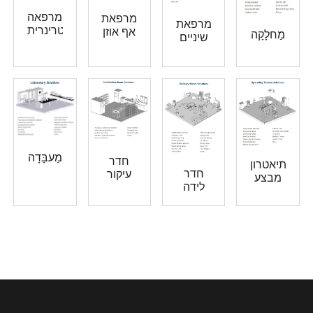
מרפאה
מרפאת
מרפאת
וטרינרית
אף אוזן
מַחלָקָה
שיניים
גרון
מַעבָּדָה
חדר
תיאטרון
חדר
עיקור
מבצע
לידה