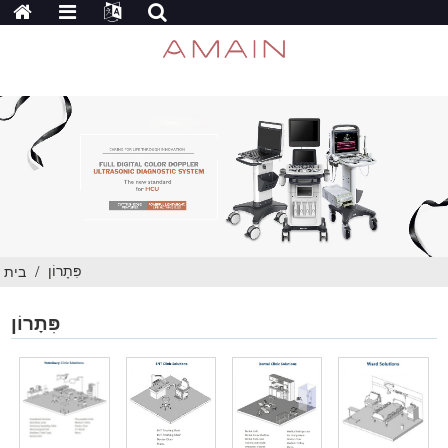
פִּתָרוֹן
בית
פִּתָרוֹן