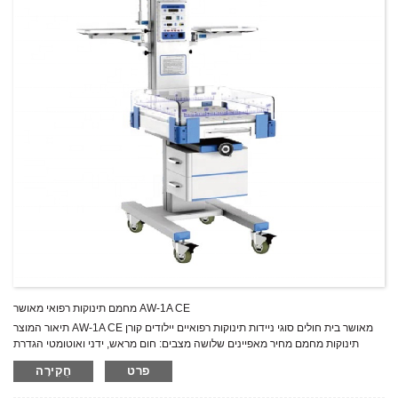
מחמם תינוקות רפואי מאושר AW-1A CE
תיאור המוצר AW-1A CE מאושר בית חולים סוגי ניידות תינוקות רפואיים יילודים קורן
תינוקות מחמם מחיר מאפיינים שלושה מצבים: חום מראש, ידני ואוטומטי הגדרת
טמפרטורה וטמפרטורת העור בנפרד קוורץ נגד פיצוץ מיקרו קריסטל למקור קרינה
פרט
חֲקִירָה
פונקציית בדיקה עצמית, שונות אזעקות כשל על ידי טיימר APGAR קולי וחזותי לתיעוד
זמן הטיפול מגש קלטת רנטגן נוח מתחת למזרון לתינוקות ניתן לכוונן את ראש המחמם