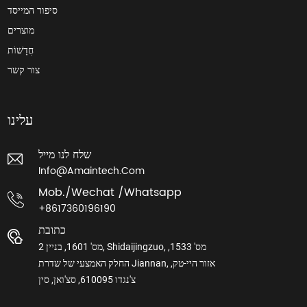
סיפור המייסד
מוצרים
חֲדָשׁוֹת
צור קשר
עלינו
שלח לנו מייל
Info@amaintech.com
Mob./wechat /whatsapp
+8617360196190
כתובת
מס' 1601, בניין 2, Shidaijingzuo, מס' 1533,
החלק האמצעי של שדרת Jiannan, אזור היי-טק,
צ'נגדו 610095, סצ'ואן, סין