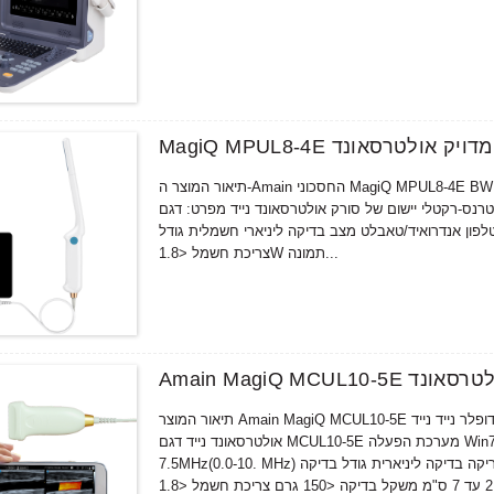
רי אבחון מדויק אולטרסאונד
תיאור המוצר ה-Amain החסכוני MagiQ MPUL8-4E BW ליניארי אנדו-קוויטרי נייד סורק אבחון מדויק מאפשר סריקה מהירה
טרנס-רקטלי יישום של סורק אולטרסאונד נייד מפרט: דגם MPUL8-4E מערכת הפעלה Win7/Win8/Win10 סריקת מחשב/טאבלט
פון אנדרואיד/טאבלט מצב בדיקה ליניארי חשמלית גודל L=64 מ"מ אלמנט 80 משקל בדיקה <200g עומק סריקה 2 עד 10 ס"מ
צריכת חשמל <1.8W תמונה...
תיאור המוצר Amain MagiQ MCUL10-5E צבע דופלר נייד נייד USB סורק אולטרסאונד שקופיות לטלפון חכם יישום של סורק
אולטרסאונד נייד דגם MCUL10-5E מערכת הפעלה Win7/Win8/Win10 מחשב/טאבלט אנדרואיד טלפון/טאבלט תדר מרכזי
7.5MHz(0.0-10. MHz) מצב סריקה בדיקה ליניארית גודל בדיקה L=40 מ"מ מצב תצוגה B, B/B, B/M, 4B,M Element 80 עומק