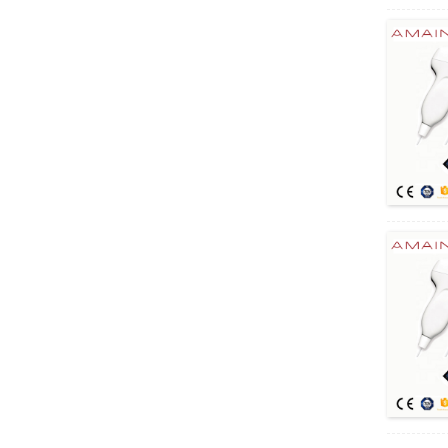
Invisible Rapid Test Cassette AMDH47B
בדיקה מהירה של אנטיגן משולבת דיוק גבוה
AMDH46B
מערכת מסור מקדחה אורטופדית רב תכליתית
AMGK13
מנורת הפעלה ללא צל זולה AM032 PIus
שימושים שונים Olympus Stereo Microscope
System SZX16
ציוד מיקרוסקופ סטריאו אולימפוס חסכוני S...