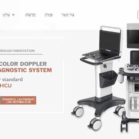
צור קשר
פִּתָרוֹן
חֲדָשׁוֹת
עלינו