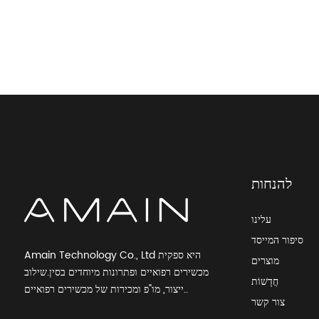
יישומים מגוונים מיקרוסקופ ביולוגי אולימפוס...
ביצועים מעולים מיקרוסקופ מערכת Olympus
BX43
לימוד ומאתגר יישומים Olympus Micros...
להנחות
עלינו
תפוקה גבוהה שגרתית אולימפוס מיקרוסקופיה
סיפור המייסד
CX43
Amain Technology Co., Ltd היא ספקית
מוצרים
מכשירים רפואיים ופתרונות מיוחדים בסין.שילוב
חֲדָשׁוֹת
ייצור, מו"פ ומכירות של מכשירים רפואיים..
צור קשר