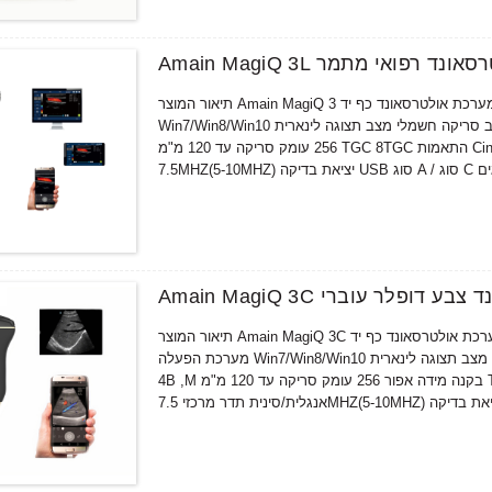
ניארי אולטרסאונד רפואי מתמר
תיאור המוצר Amain MagiQ 3 צבע דופלר ליניארי מערכת אולטרסאונד כף יד MODEL MagiQ 3 צבע דופלר ליניארי מערכת הפעלה
Win7/Win8/Win10 מחשב/טאבלט אנדרואיד טלפון/טאבלט מצב סריקה חשמלי מצב תצוגה לינארית B, B/B, B/M, 4B,M סולם אפור
256 עומק סריקה עד 120 מ"מ TGC 8TGC התאמות Cine לולאה 1024 מסגרות רווח 0-100dB מתכוונן שפה אנגלית/סינית תדר מרכזי
ולטרסאונד צבע דופלר עוברי
תיאור המוצר Amain MagiQ 3C צבע דופלר עוברי קמור מערכת אולטרסאונד כף יד MODEL MagiQ 3C צבע דופלר HD ליניארי
מערכת הפעלה Win7/Win8/Win10 מחשב / טאבלט אנדרואיד טלפון / טאבלט מצב סריקה חשמלי מצב תצוגה לינארית B, B/B, B/M,
4B ,M בקנה מידה אפור 256 עומק סריקה עד 120 מ"מ TGC 8TGC התאמות Cine לולאה 1024 מסגרות רווח 0-100dB מתכוונן שפה