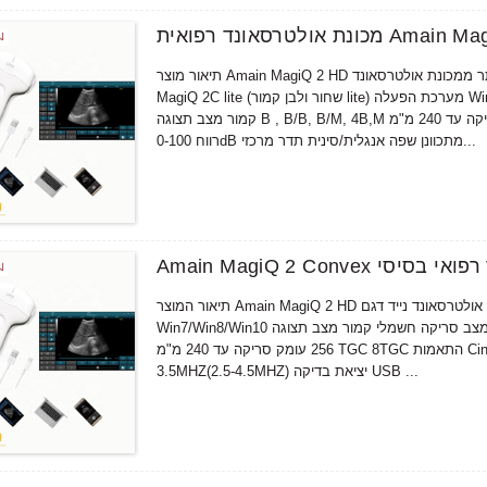
תיאור מוצר Amain MagiQ 2 HD מערכת אולטרסאונד כף יד קמורה שחור ולבן טובה יותר ממכונת אולטרסאונד Mindray MODEL
MagiQ 2C lite (שחור ולבן קמור lite) מערכת הפעלה Win7/Win8/Win10 מחשב/טאבלט אנדרואיד טלפון/טאבלט מצב סריקה חשמלי
קמור מצב תצוגה B , B/B, B/M, 4B,M סולם אפור 256 עומק סריקה עד 240 מ"מ TGC 8TGC התאמות Cine לולאה 512 מסגרות
רווח 0-100dB מתכוונן שפה אנגלית/סינית תדר מרכזי...
אונד נייד רפואי בסיסי
תיאור המוצר Amain MagiQ 2 HD קמור שחור ולבן מכשיר אולטרסאונד נייד דגם MagiQ 2C lite (שחור לבן קמור lite) מערכת הפעלה
Win7/Win8/Win10 מחשב/טאבלט אנדרואיד טלפון/טאבלט מצב סריקה חשמלי קמור מצב תצוגה B, B/B , B/M, 4B,M סולם אפור
256 עומק סריקה עד 240 מ"מ TGC 8TGC התאמות Cine לולאה 512 מסגרות רווח 0-100dB מתכוונן שפה אנגלית/סינית תדר מרכזי
3.5MHZ(2.5-4.5MHZ) יציאת בדיקה USB ...