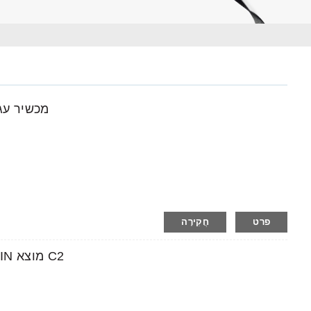
מכשיר עג
פרט
חֲקִירָה
מכשיר אולטרסאונד להריון ותינוק AMAIN מוצא C2