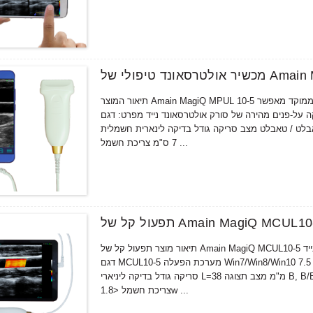
Amain MagiQ MP
תיאור המוצר Amain MagiQ MPUL 10-5 שחור ולבן ליניארי טיפולי כף יד ממוקד בעוצמה גבוהה מכשיר אולטרסאונד ממוקד מאפשר
ם מהירה של סורק אולטרסאונד נייד מפרט: דגם MPUL 10-5 מערכת הפעלה Win7/Win8/Win10 טלפון אנדרואיד
ט מצב סריקה גודל בדיקה לינארית חשמלית L=38 מ"מ אלמנט 128 משקל בדיקה <140 גרם עומק סריקה 2 עד
7 ס"מ צריכת חשמל ...
תיאור מוצר תפעול קל של Amain MagiQ MCUL10-5 לינארי כיס רפואי טיפולי סורק אולטרסאונד לכלי יישום של סורק אולטרסאונד נייד
דגם MCUL10-5 מערכת הפעלה Win7/Win8/Win10 מחשב/טאבלט אנדרואיד טלפון/טאבלט תדר מרכזי 7.5MHz(5.0-10.0MHz) מצב
סריקה גודל בדיקה ליניארי L=38 מ"מ מצב תצוגה B, B/B, B/M, 4B,M Element 128 עומק סריקה 2 עד 7 ס"מ משקל בדיקה <150g
צריכת חשמל <1.8w ...