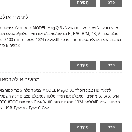
פרט
חֲקִירָה
Amain MagiQ 3L לי
7.5MHZ(5-10MHZ) יציאת בדיקה USB סוג A / סוג C צבעים 9 סוגים ...
פרט
חֲקִירָה
Amain MagiQ 3C מכשיר א
אנגלית/סינית תדר מרכזי 7.5MHZ(5-10MHZ) יציאת בדיקה USB Type A / Type C Colo...
פרט
חֲקִירָה