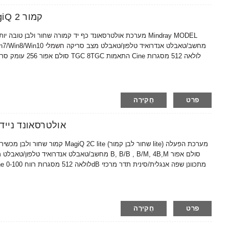
מכונת אולטרסאונד רפואית Amain MagiQ 2 קמור
פרט
חֲקִירָה
Amain MagiQ 2 Convex אולטרס
פרט
חֲקִירָה