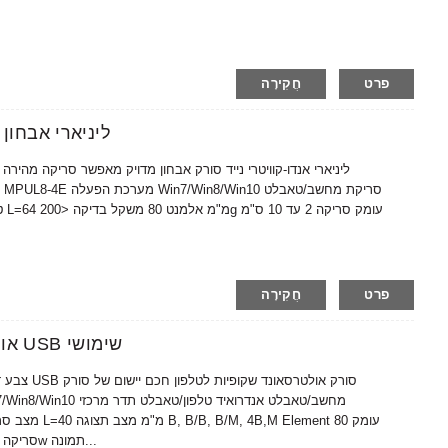
פרט
חֲקִירָה
MagiQ MPUL8-4E ליניא
טל
פרט
חֲקִירָה
Amain MagiQ MCUL10-5E אולטרסאונד USB שימושי
סריקה 2 עד 7 ס"מ משקל בדיקה <150 גרם צריכת חשמל <1.8w תמונה...