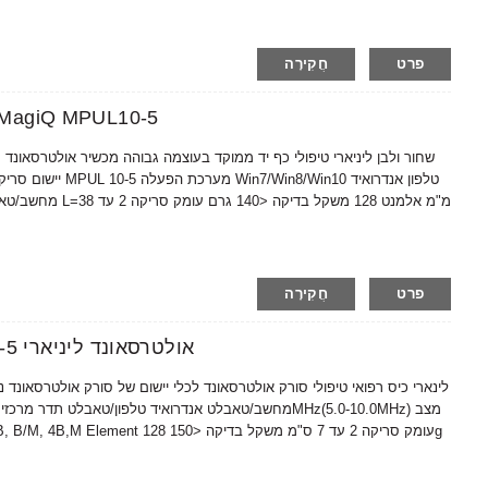
פרט
חֲקִירָה
מכשיר אולטרסאונד טיפולי של UL10-5
יישום סריקה על-פני
מחשב/טאבלט / טאבל
פרט
חֲקִירָה
תפעול קל של Amain MagiQ MCUL10-5 אולטרסאונד ליניארי