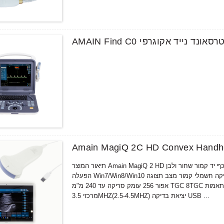
כשיר אולטרסאונד נייד אקוגרפי
Amain MagiQ 2C HD Convex Handhel
תיאור המוצר Amain MagiQ 2 HD מערכת אולטרסאונד כף יד קמור שחור ולבן MODEL MagiQ 2C HD (שחור ולבן HD קמור) מערכת
הפעלה Win7/Win8/Win10 מחשב/טאבלט אנדרואיד טלפון/טאבלט מצב סריקה חשמלי קמור מצב תצוגה B, B/B, B/M, 4B,M סולם
אפור 256 עומק סריקה עד 240 מ"מ TGC 8TGC התאמות Cine לולאה 1024 מסגרות רווח 0-100dB מתכוונן שפה אנגלית/סינית תדר
מרכזי 3.5MHZ(2.5-4.5MHZ) יציאת בדיקה USB ...