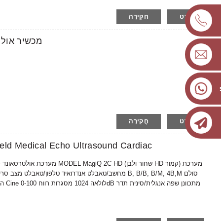
פרט
חֲקִירָה
AMAIN Find C0 מ
פרט
חֲקִירָה
d Medical Echo Ultrasound Cardiac