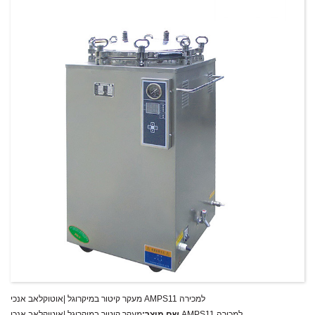
T/T,L/C,D/A,D/P,Western Union,MoneyGram,PayPal
תנאי תשלום:
מעקר קיטור במיקרוגל |אוטוקלאב אנכי AMPS11 למכירה
מעקר קיטור במיקרוגל |אוטוקלאב אנכי AMPS11 למכירה
שם מוצר: