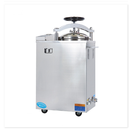
כמות מינימלית להזמנה:
1 הגדר סט/סט
יכולת אספקה:
300 סטים בשנה
T/T,L/C,D/A,D/P,Western Union,MoneyGram,PayPal
תנאי תשלום: