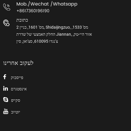
Mob./wechat /whatsapp
+8617360196190
כתובת
מס' 1601, בניין 2, Shidaijingzuo, מס' 1533,
החלק האמצעי של שדרת Jiannan, אזור היי-טק,
צ'נגדו 610095, סצ'ואן, סין
לעקוב אחרינו
פייסבוק
אינסטגרם
סקייפ
יוטיוב