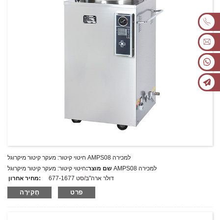
חיטוי קיטור: מעקר קיטור מיקרוגל AMPS08 למכירה
חיטוי קיטור: מעקר קיטור מיקרוגל AMPS08 למכירה
שם מוצר:
677-1677 דולר ארה"ב/סט
מחיר אחרון:
AMPS08
מספר דגם.:
פרט
חֲקִירָה
מִשׁקָל:
משקל נטו: ק"ג
כמות מינימלית להזמנה:
1 הגדר סט/סט
יכולת אספקה:
300 סטים בשנה