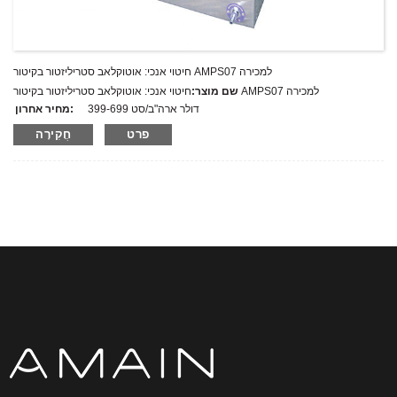
חיטוי אנכי: אוטוקלאב סטריליזטור בקיטור AMPS07 למכירה
חיטוי אנכי: אוטוקלאב סטריליזטור בקיטור AMPS07 למכירה
שם מוצר:
399-699 דולר ארה"ב/סט
מחיר אחרון:
AMPS07
מספר דגם.:
פרט
חֲקִירָה
מִשׁקָל:
משקל נטו: ק"ג
כמות מינימלית להזמנה:
1 הגדר סט/סט
יכולת אספקה:
300 סטים בשנה
T/T,L/C,D/A,D/P,Western Union,MoneyGram,PayPal
תנאי תשלום: