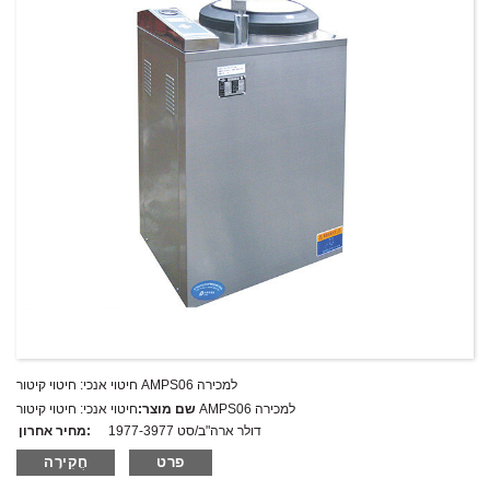
חיטוי אנכי: חיטוי קיטור AMPS06 למכירה
חיטוי אנכי: חיטוי קיטור AMPS06 למכירה
שם מוצר:
1977-3977 דולר ארה"ב/סט
מחיר אחרון:
AMPS06
מספר דגם.:
פרט
חֲקִירָה
מִשׁקָל:
משקל נטו: ק"ג