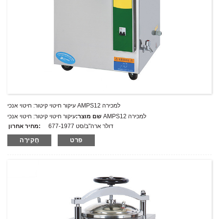
עיקור חיטוי קיטור: חיטוי אנכי AMPS12 למכירה
עיקור חיטוי קיטור: חיטוי אנכי AMPS12 למכירה
שם מוצר:
677-1977 דולר ארה"ב/סט
מחיר אחרון:
AMPS12
מספר דגם.:
פרט
חֲקִירָה
מִשׁקָל:
משקל נטו: ק"ג
כמות מינימלית להזמנה:
1 הגדר סט/סט
יכולת אספקה:
300 סטים בשנה
T/T,L/C,D/A,D/P,Western Union,MoneyGram,PayPal
תנאי תשלום: