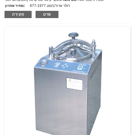
677-1977 דולר ארה"ב/סט
מחיר אחרון:
AMPS11
מספר דגם.:
פרט
חֲקִירָה
מִשׁקָל:
משקל נטו: ק"ג
כמות מינימלית להזמנה:
1 הגדר סט/סט
יכולת אספקה:
300 סטים בשנה
T/T,L/C,D/A,D/P,Western Union,MoneyGram,PayPal
תנאי תשלום: