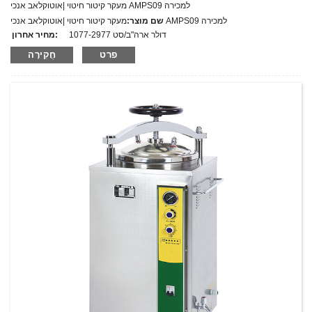
מעקר קיטור חיטוי |אוטוקלאב אנכי AMPS09 למכירה
מעקר קיטור חיטוי |אוטוקלאב אנכי AMPS09 למכירה
שם מוצר:
1077-2977 דולר ארה"ב/סט
מחיר אחרון:
AMPS09
מספר דגם.:
פרט
חֲקִירָה
מִשׁקָל:
משקל נטו: ק"ג
כמות מינימלית להזמנה:
1 הגדר סט/סט
יכולת אספקה:
300 סטים בשנה
T/T,L/C,D/A,D/P,Western Union,MoneyGram,PayPal
תנאי תשלום: