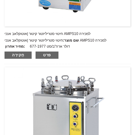
חיטוי סטריליזטור קיטור |אוטוקלאב אנכי AMPS10 למכירה
חיטוי סטריליזטור קיטור |אוטוקלאב אנכי AMPS10 למכירה
שם מוצר:
677-1977 דולר ארה"ב/סט
מחיר אחרון:
AMPS10
מספר דגם.:
פרט
חֲקִירָה
מִשׁקָל:
משקל נטו: ק"ג
כמות מינימלית להזמנה:
1 הגדר סט/סט
יכולת אספקה:
300 סטים בשנה
T/T,L/C,D/A,D/P,Western Union,MoneyGram,PayPal
תנאי תשלום: