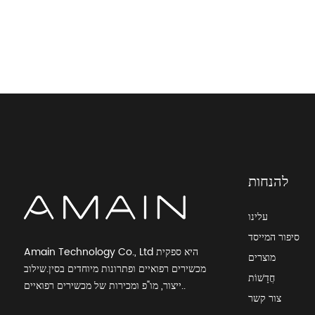
ביצועים מעולים מיקרוסקופ מערכת Olympus
BX43
לימוד ויישומים מאתגרים Olympus Micros...
תפוקה גבוהה שגרתית אולימפוס מיקרוסקופיה
CX43
להנחות
עלינו
סיפור המייסד
Amain Technology Co., Ltd היא ספקית
מוצרים
מכשירים רפואיים ופתרונות מיוחדים בסין.שילוב
חֲדָשׁוֹת
ייצור, מו"פ ומכירות של מכשירים רפואיים..
צור קשר