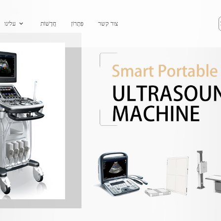
צור קשר
פִּתָרוֹן
חֲדָשׁוֹת
עלינו