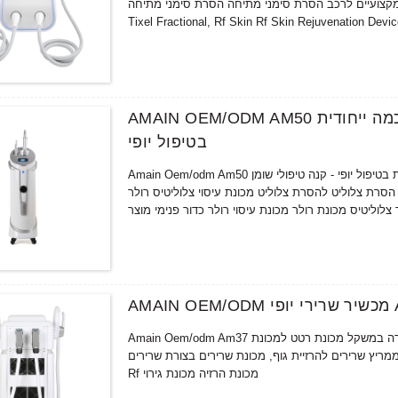
ב הסרת סימני מתיחה הסרת סימני מתיחה Fractional Micro-needle
Tixel Fractional, Rf Skin Rf Skin Rejuvenation Devic
AMAIN OEM/ODM AM50 מכונת רולר כדור פנימית עם ידית תוף מסתובבת חכמה ייחודית
בטיפול יופי
Amain Oem/odm Am50 מכונת רולר כדור פנימית עם ידית תוף מסתובבת אינטליגנטית ייחודית בטיפול יופי - קנה טיפולי שומן
סרת צלוליט להסרת צלוליט מכונת עיסוי צלוליטיס רולר
 צלוליטיס מכונת רולר מכונת עיסוי רולר כדור פנימי מוצר
Amain Oem/odm Am37 מכשיר שרירי יופי עם שתי ידיות טיפול בשימוש בטיפול יופי, קנה כמוסות לירידה במשקל מכונת רטט למכונת
ר אלקטרומגנטי ממריץ שרירים להרזיית גוף, מכונת שרירים בצורת שרירים Hiemt
Rf מכונת הרזיה מכונת גירוי