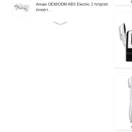
Amain OEM/ODM ABS Electric 2 פונקציות
רפואיות...
Amain מתכוונן 3 פונקציות בית חולים רפואי
יחיד...
Amain 2 פונקציות 2 ארכובה מיטת בית חולים
ידנית פשוטה
Amain OEM/ODM זול ידני 2 ארכובה מיטת
בית חולים
Invisible Rapid Test Cassette AMDH47B
בדיקה מהירה של אנטיגן משולבת דיוק גבוה