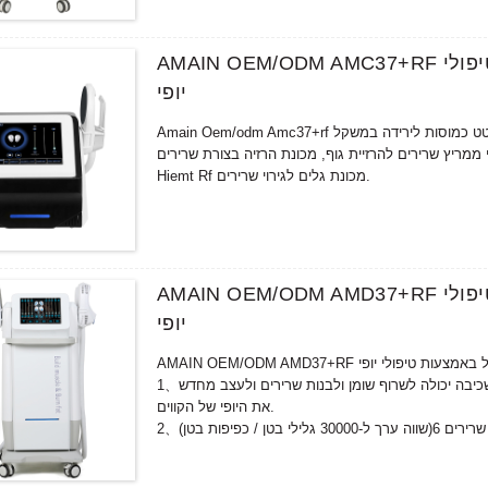
AMAIN OEM/ODM AMC37+RF מכשיר שרירי יופי עם שתי ידיות טיפול באמצעות טיפולי
יופי
Amain Oem/odm Amc37+rf מכשיר יופי לשרירים עם שתי ידיות טיפול בשימוש בטיפול יופי שהוא מכונת רטט כמוסות לירידה במשקל
יר שרירים אלקטרומגנטי ממריץ שרירים להרזיית גוף, מכונת הרזיה בצורת שרירים
Hiemt Rf מכונת גלים לגירוי שרירים.
AMAIN OEM/ODM AMD37+RF מכשיר שרירי יופי עם שתי ידיות טיפול באמצעות טיפולי
יופי
יות טיפול באמצעות טיפולי יופי
1、ללא ניתוח, ללא הזרקה, ללא תרופות, ללא פעילות גופנית, ללא דיאטה, רק שכיבה יכולה לשרוף שומן ולבנות שרירים ולעצב מחדש
את היופי של הקווים.
3、זו פעולה פשוטה וסוג תחבושת.
4、זה לא פולשני