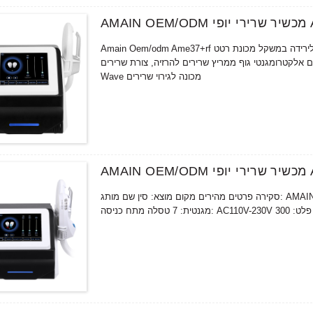
רה גבוהה, והידית יכולה לעבוד ברציפות במשך זמן רב
Amain Oem/odm Ame37+rf מכשיר יופי לשרירים עם שתי ידיות טיפול בשימוש בטיפול יופי, קנה כמוסות לירידה במשקל מכונת רטט
ידית יופי מכשיר שרירים אלקטרומגנטי גוף ממריץ שרירים להרזיה, צורת שרירים Hiemt Rf הרזיה
Wave מכונה לגירוי שרירים
סקירה פרטים מהירים מקום מוצא: סין שם מותג: AMAIN מספר דגם: AMF37 שם מוצר: HIFEM מכשיר שרירי יופי עוצמת רטט