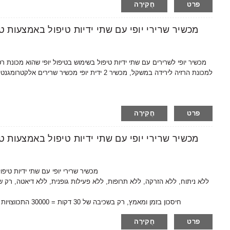
פרט
חֲקִירָה
למכונת הרזיה לירידה במשקל, מכשיר 2 ידית יופי מכש
פרט
חֲקִירָה
AMAIN OEM/ODM AMD37+RF מכשיר שרירי יופי עם שתי יד
2、חיסכון בזמן ומאמץ, רק בשכיבה של 30 דקות = 30000 התכווצויות שרירים 6(שווה ערך ל-30000 גלילי בטן / כפיפות בטן)
פרט
חֲקִירָה