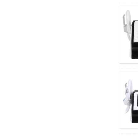
AMDH46B
מערכת מסור מקדחה אורטופדית רב תכליתית
AMGK13
מנורת הפעלה ללא צל זולה AM032 PIus
שימושים שונים Olympus Stereo Microscope
System SZX16
ציוד מיקרוסקופ סטריאו אולימפוס חסכוני S...
יישומים מגוונים מיקרוסקופ ביולוגי אולימפוס...