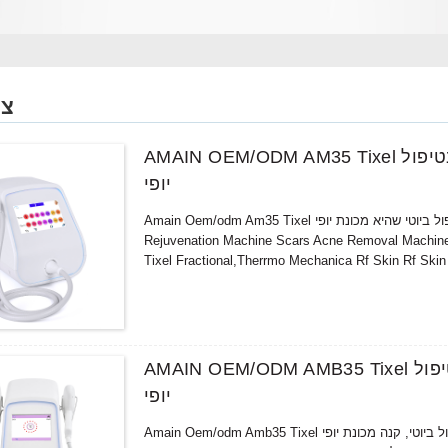
צי
AMAIN OEM/ODM AM35 Tixel עם סוג חדש של טכנולוגיית סריג מטריקס תרמית בטיפול
יופי
Amain Oem/odm Am35 Tixel עם סוג חדש של טכנולוגיית מטריקס תרמית בטיפול ביוטי שהיא מכונת יופי Fractional Rf Facial
Rejuvenation Machine Scars Acne Removal Machine,
Tixel Fractional,Therrmo Mechanica Rf Skin Rf Skin
AMAIN OEM/ODM AMB35 Tixel עם סוג חדש של טכנולוגיית סריג מטריקס תרמית בטיפול
יופי
Amain Oem/odm Amb35 Tixel עם סוג חדש של טכנולוגיית מטריצה ​​תרמית בטיפול ביוטי, קנה מכונת יופי Fractional Rf מכונת