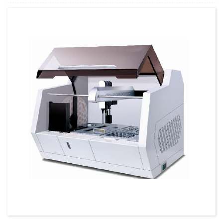
כמות מינימלית להזמנה:
1 הגדר סט/סט
יכולת אספקה:
300 סטים בשנה
T/T,L/C,D/A,D/P,Western Union,MoneyGram,PayPal
תנאי תשלום: