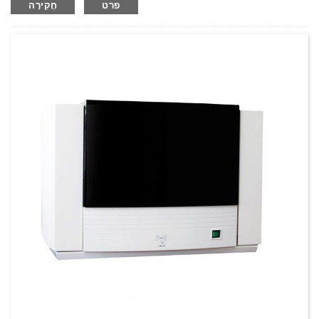
פרט
חֲקִירָה
מִשׁקָל:
משקל נטו: ק"ג
כמות מינימלית להזמנה:
1 הגדר סט/סט
יכולת אספקה:
300 סטים בשנה
T/T,L/C,D/A,D/P,Western Union,MoneyGram,PayPal
תנאי תשלום: