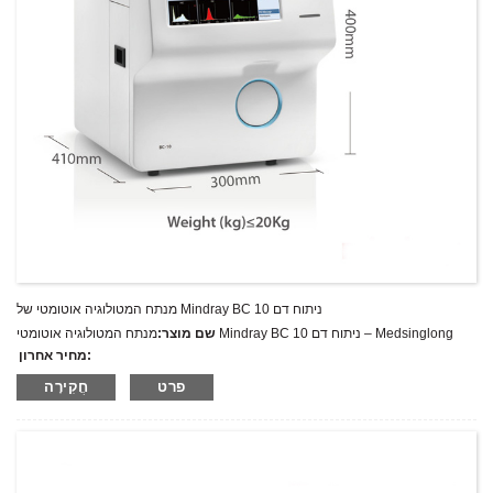
מנתח המטולוגיה אוטומטי של Mindray BC 10 ניתוח דם
מנתח המטולוגיה אוטומטי Mindray BC 10 ניתוח דם – Medsinglong
שם מוצר:
מחיר אחרון:
Mindray BC 10
מספר דגם.:
פרט
חֲקִירָה
מִשׁקָל:
משקל נטו: ק"ג
כמות מינימלית להזמנה:
1 הגדר סט/סט
יכולת אספקה:
300 סטים בשנה
T/T,L/C,D/A,D/P,Western Union,MoneyGram,PayPal
תנאי תשלום: