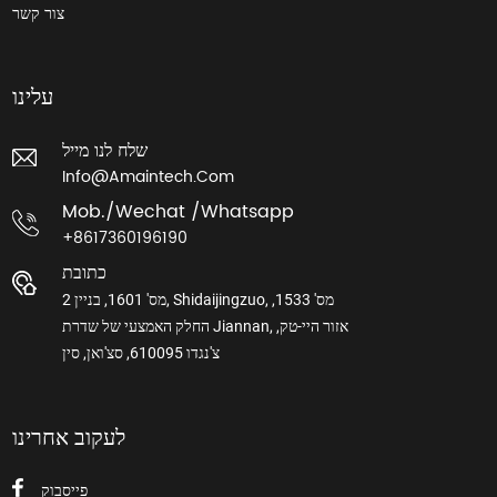
צור קשר
עלינו
שלח לנו מייל
Info@amaintech.com
Mob./wechat /whatsapp
+8617360196190
כתובת
מס' 1601, בניין 2, Shidaijingzuo, מס' 1533,
החלק האמצעי של שדרת Jiannan, אזור היי-טק,
צ'נגדו 610095, סצ'ואן, סין
לעקוב אחרינו
פייסבוק