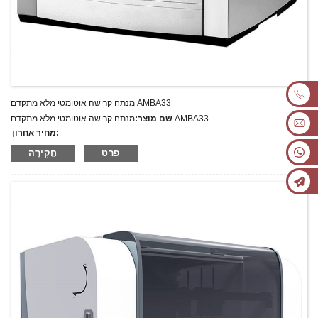
מנתח קרישה אוטומטי מלא מתקדם AMBA33
מנתח קרישה אוטומטי מלא מתקדם AMBA33
שם מוצר:
מחיר אחרון:
AMBA33
מספר דגם.:
פרט
חֲקִירָה
מִשׁקָל:
משקל נטו: ק"ג
כמות מינימלית להזמנה:
1 הגדר סט/סט
יכולת אספקה:
300 סטים בשנה
T/T,L/C,D/A,D/P,Western Union,MoneyGram,PayPal
תנאי תשלום: