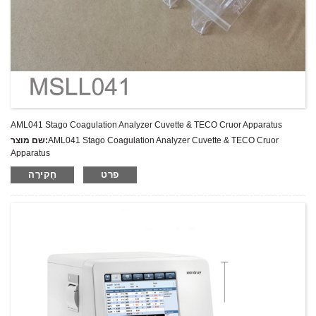
AML041 Stago Coagulation Analyzer Cuvette & TECO Cruor Apparatus
AML041 Stago Coagulation Analyzer Cuvette & TECO Cruor
שם מוצר:
Apparatus
מחיר אחרון:
פרט
חֲקִירָה
AML041
מספר דגם.:
מִשׁקָל:
משקל נטו: ק"ג
כמות מינימלית להזמנה:
1 הגדר סט/סט
יכולת אספקה:
300 סטים בשנה
T/T,L/C,D/A,D/P,Western Union,MoneyGram,PayPal
תנאי תשלום: