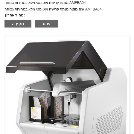
מנתח קרישה אוטומטי מלא במהירות גבוהה AMFBA04
מנתח קרישה אוטומטי מלא במהירות גבוהה AMFBA04
שם מוצר:
מחיר אחרון:
AMFBA04
מספר דגם.:
פרט
חֲקִירָה
מִשׁקָל:
משקל נטו: ק"ג
כמות מינימלית להזמנה:
1 הגדר סט/סט
יכולת אספקה:
300 סטים בשנה
T/T,L/C,D/A,D/P,Western Union,MoneyGram,PayPal
תנאי תשלום: