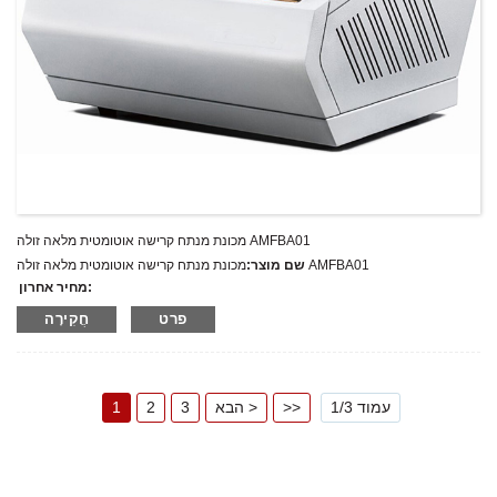
מכונת מנתח קרישה אוטומטית מלאה זולה AMFBA01
מכונת מנתח קרישה אוטומטית מלאה זולה AMFBA01
שם מוצר:
מחיר אחרון:
AMFBA01
מספר דגם.:
פרט
חֲקִירָה
מִשׁקָל:
משקל נטו: ק"ג
כמות מינימלית להזמנה:
1 הגדר סט/סט
יכולת אספקה:
300 סטים בשנה
T/T,L/C,D/A,D/P,Western Union,MoneyGram,PayPal
תנאי תשלום:
עמוד 1/3
>>
הבא >
3
2
1