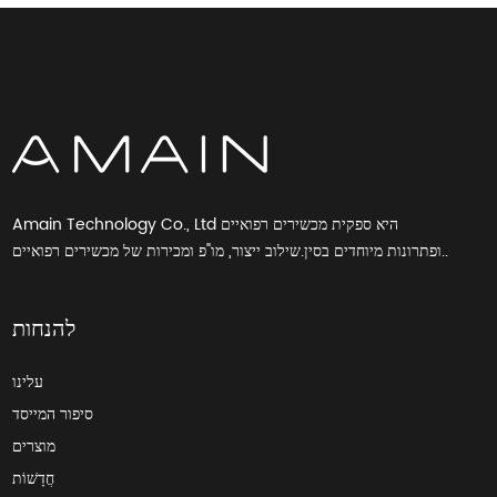
Amain Technology Co., Ltd היא ספקית מכשירים רפואיים
ופתרונות מיוחדים בסין.שילוב ייצור, מו"פ ומכירות של מכשירים רפואיים..
להנחות
עלינו
סיפור המייסד
מוצרים
חֲדָשׁוֹת