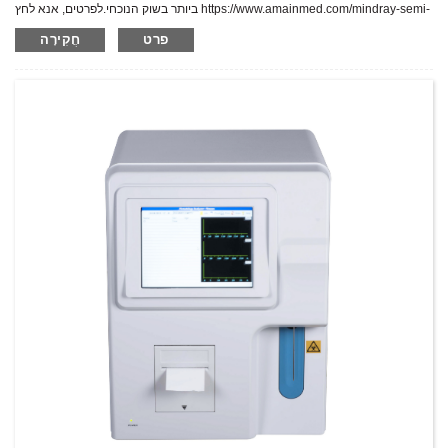
ביותר בשוק הנוכחי.לפרטים, אנא לחץ https://www.amainmed.com/mindray-semi-
auto-chemistry-analyzer-ba-88a-product/
פרט
חֲקִירָה