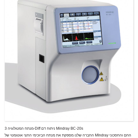
מנתח המטולוגיה 3-Diff ניתוח דם Mindray BC-20s
החברה שלנו מספקת את מנתח הביוכימי החצי אוטומטי של MIndray החם והחסכוני