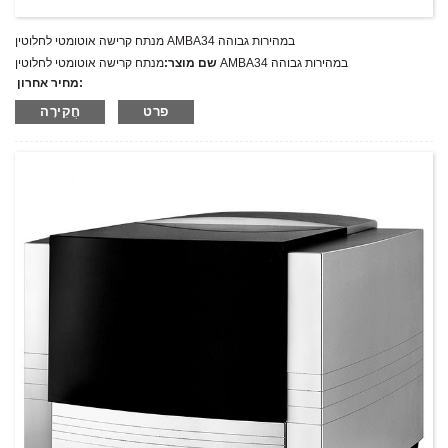
מנתח קרישה אוטומטי לחלוטין AMBA34 במהירות גבוהה
מנתח קרישה אוטומטי לחלוטין AMBA34 במהירות גבוהה
שם מוצר:
מחיר אחרון:
AMBA34
מספר דגם.:
פרט
חֲקִירָה
מִשׁקָל:
משקל נטו: ק"ג
כמות מינימלית להזמנה:
1 הגדר סט/סט
יכולת אספקה:
300 סטים בשנה
T/T,L/C,D/A,D/P,Western Union,MoneyGram,PayPal
תנאי תשלום: