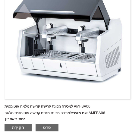
למכירה מכונת קרישה קרישה מלאה אוטומטית AMFBA06
למכירה מכונת מנתח קרישה אוטומטית מלאה AMFBA06
שם מוצר:
מחיר אחרון:
AMFBA06
מספר דגם.:
פרט
חֲקִירָה
מִשׁקָל:
משקל נטו: ק"ג