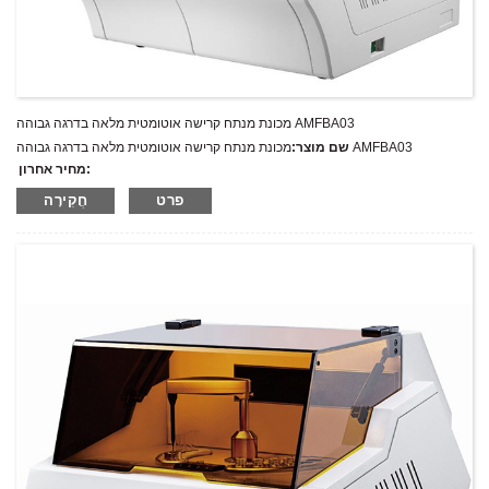
מכונת מנתח קרישה אוטומטית מלאה בדרגה גבוהה AMFBA03
מכונת מנתח קרישה אוטומטית מלאה בדרגה גבוהה AMFBA03
שם מוצר:
מחיר אחרון:
AMFBA03
מספר דגם.:
פרט
חֲקִירָה
מִשׁקָל:
משקל נטו: ק"ג
כמות מינימלית להזמנה:
1 הגדר סט/סט
יכולת אספקה:
300 סטים בשנה
T/T,L/C,D/A,D/P,Western Union,MoneyGram,PayPal
תנאי תשלום: