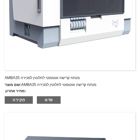
AMBA35 מנתח קרישה אוטומטי לחלוטין למכירה
AMBA35 מנתח קרישה אוטומטי לחלוטין למכירה
שם מוצר:
מחיר אחרון:
AMBA35
מספר דגם.:
פרט
חֲקִירָה
מִשׁקָל:
משקל נטו: ק"ג
כמות מינימלית להזמנה:
1 הגדר סט/סט
יכולת אספקה:
300 סטים בשנה
T/T,L/C,D/A,D/P,Western Union,MoneyGram,PayPal
תנאי תשלום: