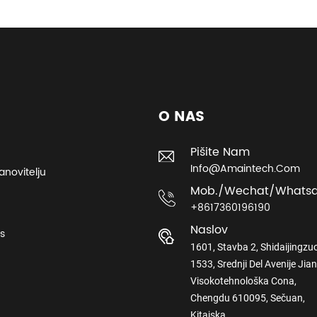
O NAS
Pišite Nam
Info@amaintech.com
novitelju
Mob./wechat/whats
+8617360196190
Naslov
s
1601, Stavba 2, Shidaijingzuo
1533, Srednji Del Avenije Jia
Visokotehnološka Cona,
Chengdu 610095, Sečuan,
Kitajska