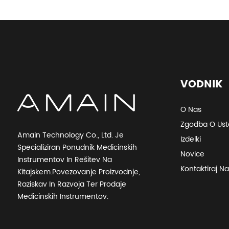
Amain Nastavljiva 3 funkcije enojne
medicinske bolnišnice...
Bolniška postelja Amain z 2 funkcijama in
2 ročicami
VODNIK
Amain OEM/ODM poceni ročna bolniška
postelja z 2 ročicami
O Nas
Zgodba O Usta
Amain Technology Co., Ltd. Je
Izdelki
Nevidna kaseta za hitri test AMDH47B
Specializiran Ponudnik Medicinskih
Novice
Instrumentov In Rešitev Na
Kontaktiraj Na
Kitajskem.Povezovanje Proizvodnje,
Visoko natančen antigen kombinirani hitri
Raziskav In Razvoja Ter Prodaje
test AMDH46B
Medicinskih Instrumentov.
Večnamenski sistem ortopedskih vrtalnih