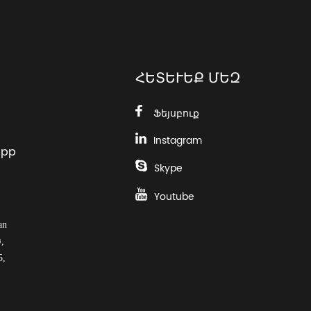
ՀԵՏԵՒԵՔ ՄԵԶ
Ֆեյսբուք
Instagram
app
Skype
Youtube
an
,
5,