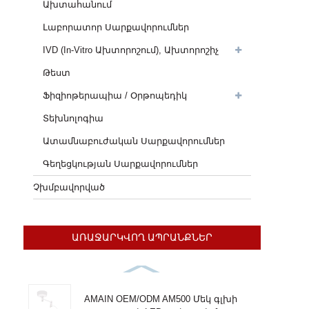
Ախտահանում
Լաբորատոր Սարքավորումներ
IVD (In-Vitro Ախտորոշում), Ախտորոշիչ
Թեստ
Ֆիզիոթերապիա / Օրթոպեդիկ
Տեխնոլոգիա
Ատամնաբուժական Սարքավորումներ
Գեղեցկության Սարքավորումներ
Չխմբավորված
ԱՌԱՋԱՐԿՎՈՂ ԱՊՐԱՆՔՆԵՐ
AMAIN OEM/ODM AM500 Մեկ գլխի