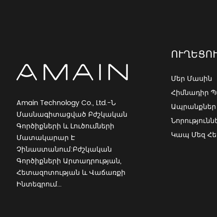
Amain 2-ֆունկցիոնալ 2 Cranks Simple
Manual հիվանդանոցային
մահճակալ
ՈՒՂԵՑՈ
Amain OEM/ODM Cheap Manual 2 Cranks
հիվանդանոցային մահճակալ
Մեր Մասին
Հիմնադիր Պ
Amain Technology Co., Ltd.-Ն
Ապրանքներ
Անտեսանելի արագ փորձարկման
Մասնագիտացված Բժշկական
ձայներիզ AMDH47B
Նորությունն
Գործիքների ԵՒ Լուծումների
Կապ Մեզ Հ
Մատակարար Է
Բարձր ճշգրտության հակագենային
Չինաստանում:Բժշկական
համակցված արագ թեստ AMDH46B
Գործիքների Արտադրության,
Հետազոտության ԵՒ Վաճառքի
Բազմաֆունկցիոնալ օրթոպեդիկ
Ինտեգրում...
գայլիկոնային սղոց համակարգ
AMGK13