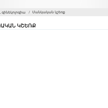
Մանկական կշեռք
 գինեկոլոգիա
ԱԿԱՆ ԿՇԵՌՔ