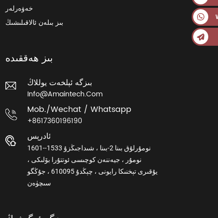
خەۋەرلەر
بىز بىلەن ئالاقىلىشىڭ
بىز ھەققىدە
بىزگە ئېلخەت يوللاڭ
Info@amaintech.com
Mob./wechat / Whatsapp
+8617360196190
ئادرېس
1601-نومۇرلۇق بىنا 2-بىنا ، شىداجىڭزۇ 1533-
نومۇر ، جيەننەن كوچىسى ئوتتۇرا بۆلىكى ،
يۇقىرى تېخنىكا رايونى ، چېڭدۇ 610095 ، جۇڭگو
سىچۈەن