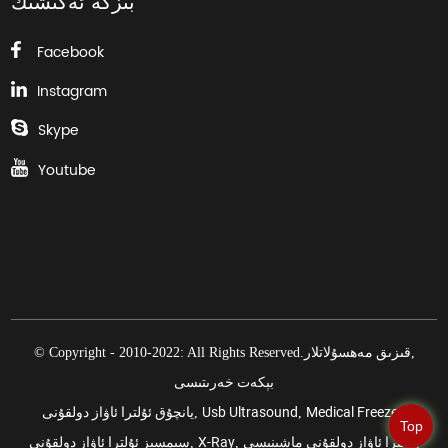
بىزگە ئەگىشىڭ
Facebook
Instagram
Skype
Youtube
قىزىق مەھسۇلاتلار
© Copyright - 2010-2022: All Rights Reserved.
,
بېكەت خەرىتىسى
Medical Freezer
Usb Ultrasound
يانچۇق ئۇلترا ئاۋاز دولقۇنى
,
,
,
Top
ئۇلترا ئاۋاز دولقۇنى ماشىنىسى
X-Ray
سىمسىز ئۇلترا ئاۋاز دولقۇنى
,
,
,