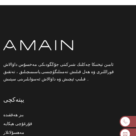
ئامىن تېخنىكا چەكلىك شىركىتى جۇڭگودىكى مەخسۇس داۋالاش
قوراللىرى ۋە ھەل قىلىش تەمىنلىگۈچىسى.ياسىمىچىلىق ، تەتقىق
قىلىپ ئېچىش ۋە داۋالاش ئەسۋابلىرىنى سېتىش ..
يېتەكچى
بىز ھەققىدە
قۇرغۇچى ھېكايە
مەھسۇلاتلار