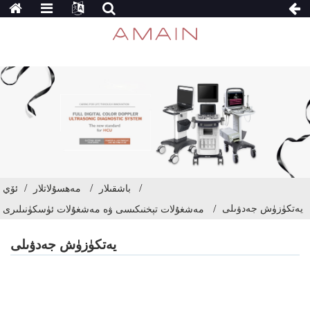
باشقىلار
مەھسۇلاتلار
ئۆي
يەتكۈزۈش جەدۋىلى
مەشغۇلات تېخنىكىسى ۋە مەشغۇلات ئۈسكۈنىلىرى
يەتكۈزۈش جەدۋىلى