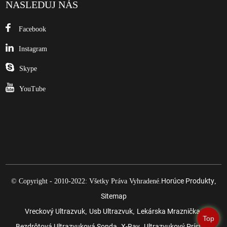
NASLEDUJ NÁS
Facebook
Instagram
Skype
YouTube
Horúce Produkty
© Copyright - 2010-2022: Všetky Práva Vyhradené.
,
Sitemap
Vreckový Ultrazvuk
Usb Ultrazvuk
Lekárska Mraznička
,
,
,
Top
Bezdrôtová Ultrazvuková Sonda
X-Ray
Ultrazvukový Prístroj
,
,
,