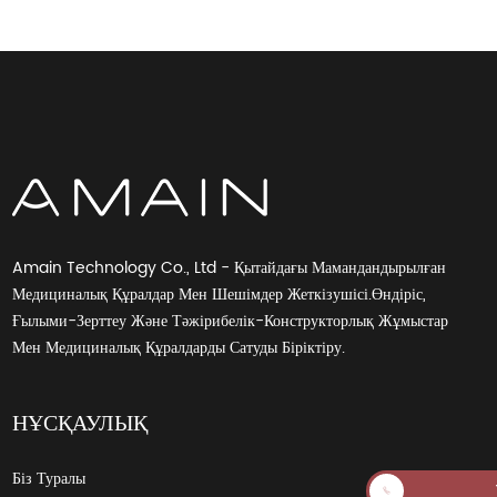
Amain Technology Co., Ltd - Қытайдағы Мамандандырылған
Медициналық Құралдар Мен Шешімдер Жеткізушісі.Өндіріс,
Ғылыми-Зерттеу Және Тәжірибелік-Конструкторлық Жұмыстар
Мен Медициналық Құралдарды Сатуды Біріктіру.
НҰСҚАУЛЫҚ
Біз Туралы