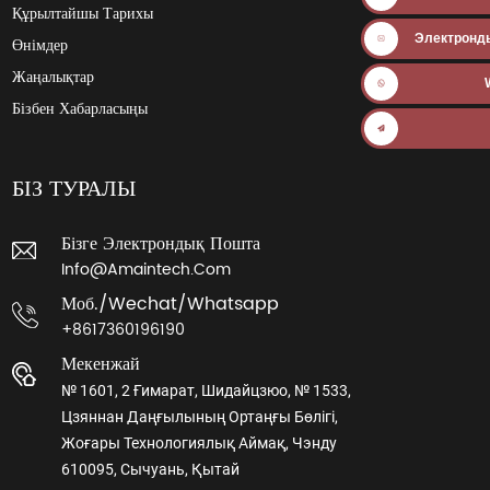
Құрылтайшы Тарихы
Электронд
Өнімдер
Жаңалықтар
Бізбен Хабарласыңы
БІЗ ТУРАЛЫ
Бізге Электрондық Пошта
Info@amaintech.com
Моб./wechat/whatsapp
+8617360196190
Мекенжай
№ 1601, 2 Ғимарат, Шидайцзюо, № 1533,
Цзяннан Даңғылының Ортаңғы Бөлігі,
Жоғары Технологиялық Аймақ, Чэнду
610095, Сычуань, Қытай