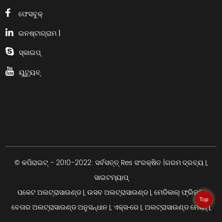
ଫେସବୁକ୍
ଇନଷ୍ଟାଗ୍ରାମ |
ସ୍କାଇପ୍
ୟୁଟ୍ୟୁବ୍
© କପିରାଇଟ୍ - 2010-2022: ସର୍ବସତ୍ତ୍ Res ସଂରକ୍ଷିତ |
,
ଗରମ ଦ୍ରବ୍ୟ |
ସାଇଟମ୍ୟାପ୍
,
,
,
ପକେଟ ଅଲଟ୍ରାସାଉଣ୍ଡ |
ଉସବ ଅଲଟ୍ରାସାଉଣ୍ଡ |
ମେଡିକାଲ୍ ଫ୍ରିଜର୍
Top
,
,
,
ବେତାର ଅଲଟ୍ରାସାଉଣ୍ଡ ଅନୁସନ୍ଧାନ |
ଏକ୍ସ-ରେ |
ଅଲଟ୍ରାସାଉଣ୍ଡ ମେସିନ୍ |