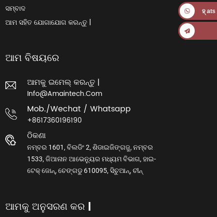
ସମ୍ବାଦ
ହ୍ at
ଆମ ସହିତ ଯୋଗାଯୋଗ କରନ୍ତୁ |
ଆମ ବିଷୟରେ
ଆମକୁ ଇମେଲ୍ କରନ୍ତୁ |
Info@amaintech.com
Mob./wechat / Whatsapp
+8617360196190
ଠିକଣା
ନମ୍ବର 1601, ବିଲଡିଂ 2, ଶିଡାଇଜିଙ୍ଗଜୁ, ନମ୍ବର
1533, ଜିଆନାନ ଆଭେନ୍ୟୁର ମଧ୍ୟମ ବିଭାଗ, ହାଇ-
ଟେକ୍ ଜୋନ୍, ଚେଙ୍ଗଡୁ 610095, ସିଚୁଆନ୍, ଚୀନ୍
ଆମକୁ ଅନୁସରଣ କର |