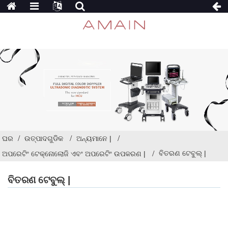
ଘର
ଉତ୍ପାଦଗୁଡିକ
ଅନ୍ୟମାନେ |
ବିତରଣ ଟେବୁଲ୍ |
ଅପରେଟିଂ ଟେକ୍ନୋଲୋଜି ଏବଂ ଅପରେଟିଂ ଉପକରଣ |
ବିତରଣ ଟେବୁଲ୍ |