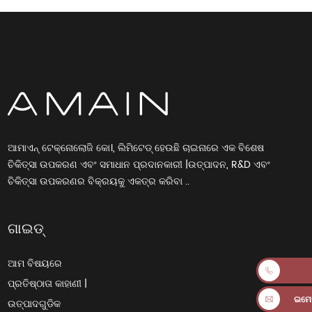
ଆମାଏନ୍ ଟେକ୍ନୋଲୋଜି କୋ।, ଲିମିଟେଡ୍ ହେଉଛି ଚାଇନାରେ ଏକ ବିଶେଷ
ଚିକିତ୍ସା ଉପକରଣ ଏବଂ ସମାଧାନ ପ୍ରଦାନକାରୀ |ଉତ୍ପାଦନ, R&D ଏବଂ
ଚିକିତ୍ସା ଉପକରଣର ବିକ୍ରୟକୁ ଏକତ୍ର କରିବା ..
ଗାଇଡ୍
ଆମ ବିଷୟରେ
ପ୍ରତିଷ୍ଠାତା କାହାଣୀ |
ଇମେଲ
ଉତ୍ପାଦଗୁଡିକ