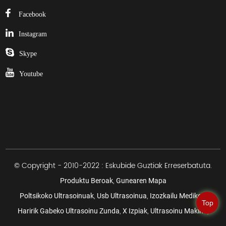
Facebook
Instagram
Skype
Youtube
© Copyright - 2010-2022 : Eskubide Guztiak Erreserbatuta.
,
Produktu Beroak
Gunearen Mapa
,
,
,
Poltsikoko Ultrasoinuak
Usb Ultrasoinua
Izozkailu Medikoa
Top
,
,
,
Haririk Gabeko Ultrasoinu Zunda
X Izpiak
Ultrasoinu Makina