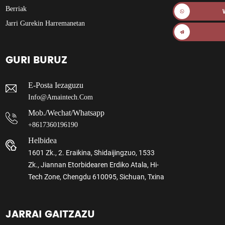
Berriak
Jarri Gurekin Harremanetan
GURI BURUZ
E-Posta Iezaguzu
Info@amaintech.com
Mob./wechat/whatsapp
+8617360196190
Helbidea
1601 Zk., 2. Eraikina, Shidaijingzuo, 1533
Zk., Jiannan Etorbidearen Erdiko Atala, Hi-
Tech Zone, Chengdu 610095, Sichuan, Txina
JARRAI GAITZAZU