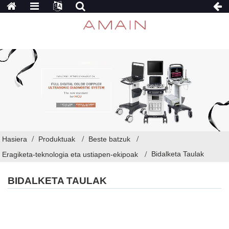
Hasiera
Produktuak
Beste batzuk
Bidalketa Taulak
Eragiketa-teknologia eta ustiapen-ekipoak
BIDALKETA TAULAK