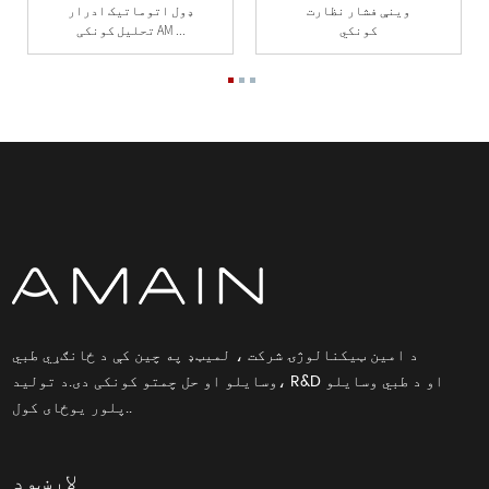
وینې فشار نظارت
ډول اتوماتیک ادرار
کونکي
تحلیل کونکی AM ...
د امین ټیکنالوژۍ شرکت ، لمیټډ په چین کې د ځانګړي طبي
وسایلو او حل چمتو کونکی دی.د تولید، R&D او د طبي وسایلو
پلور یوځای کول..
لارښود