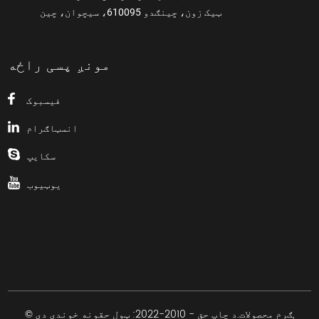
ټیک زون، چینګدو 610095، سیچوان، چین
مونږ پسی راځه
فیسبوک
انسټاګرام
سکایپ
یوټیوب
,
© د چاپ حق - 2010-2022: ټول حقونه خوندي دي.
ګرم محصولات