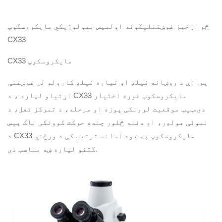
څو اړخیز غوښتنلیکونه اولمپس بیولوژیکي مایکروسکوپ
CX33
CX33 مایکروسکوپ
یوازې د روښانه فیلډ او تیاره فیلډ کارولو لږ غوښتنې
اړتیاو لپاره ، د CX33 مایکروسکوپ غوره اختیار
دی.ټیټ موقعیت لرونکی پوزه او مرحله، د تمرکز قفل، د
نمونې هولډر، او دننه څلور چنده حرکت کوونکی ناک پیس
د CX33 مایکروسکوپ په یوه اسانه ترتیب کې د ورځني
کتنو لپاره ښه مناسب دی.