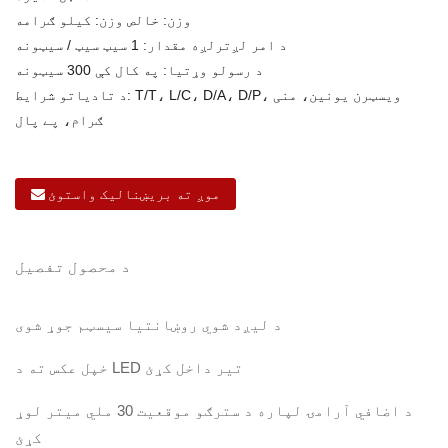
وزن: خالص وزن: کیلو ګرامه
د امر لږترلږه مقدار: 1 سیټ سیټ / سیټونه
د رسولو وړتیا: په کال کې 300 سیټونه
د تادیاتو شرایط: T/T، L/C، D/A، D/P، ویسټرن یونین، منی
ګرام، پے پال
موږ ته بریښنالیک واستوئ
د محصول تفصیل
د لیږد شوي روښانتیا سیسټم جوړ شوی
خپل عکس ته د LED تیر داخل کړئ
د اضافي آرامۍ لپاره د سترګو موقعیت 30 ملي میتر لوړ
کړئ