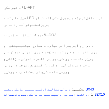
د تیر ټکي / U-APT
خپل عکس ته د LED تیر داخل کړئ؛د ډیجیټل عکس العمل او
پریزنټشنونو لپاره عالي.
دوه ګونی نظارت ضمیمه/U-DO3
د دواړو آپریټرانو لپاره د مساوي میګنیفیکشن او
روښانتیا سره د ورته سمت څخه د یوې نمونې دوه ځله ،
یوځل مشاهده وړ کوي.یو پوائنټر د نمونې د ځانګړو
برخو د ښودلو لپاره کارول کیدی شي ترڅو د روزنې
پروسې ساده کړي او بحث ته وده ورکړي.
د عالي فعالیت اولمپس سیسټم مایکروسکوپ BX43
مخکینی:
د لګښت اغیزمن اولمپس سټیریو مایکروسکوپ تجهیزات SZX10
بل: