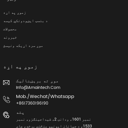
زموږ په اړه
د بنسټ ایښودونکي کیسه
محصولات
خبرونه
موږ سره اړیکه ونیسئ
زموږ په اړه
موږ ته بریښنالیک
Info@amaintech.com
Mob./wechat/whatsapp
+8617360196190
پته
نمبر 1601، ودانۍ 2، شیداجینګزو، نمبر
1533، د جیانان ایونیو منځنۍ برخه، های