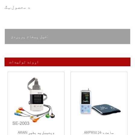
د محصول ټګ
خپل پیغام پریږدئ:
اړوند توليدات
AMPM50 24-ساعت د
AMAIN ډیجیټل په بشپړ