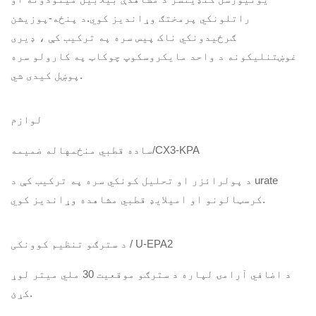
راتلونکي پرمختګ وړاندیز کوي.د پنځه-پوزیشن
ګرځیدونکي ناک پیس سره په ترکیب کې ، ډیری
غوښتنلیکونه د واحد مایکروسکوپ چوکاټ په کارولو سره
پوښل کیدی شي.
لوازم
ساده قطبي منځمهاله ضمیمه/CX3-KPA
د پولرائزر او تحلیل کونکي سره په ترکیب کې د urate
کرسټالونو او امیلایډ قطبي مشاهده وړاندیز کوي.
د سترګو تنظیم کوونکی / U-EPA2
د اضافي آرامۍ لپاره د سترګو موقعیت 30 ملي میتر لوړ
کړئ.