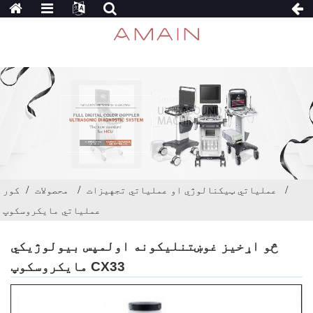
عملیاتي ټیکنالوژي او عملیاتي تجهیزات
محصولات
کور
عملیاتي مایکروسکوپ
څو اړخیز غوښتنلیکونه اولمپس بیولوژیکي
مایکروسکوپ CX33