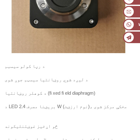
د رڼا کولو سیسټم
د لیږد شوي روښانتیا سیسټم جوړ شوی
د کوهلر روښانتیا (fi xed fi eld diaphragm)
د LED بریښنا مصرف 2.4 W (نوم ارزښت)، مخکې مرکز شوی
څو اړخیز غوښتنلیکونه
یونیورسل کنډینسر د مشاهدې بیلابیل میتودونه او