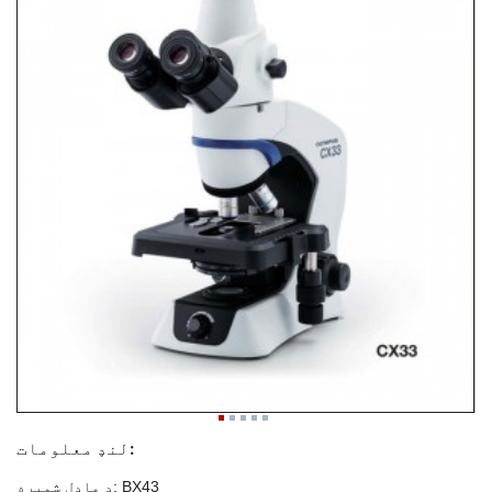
لنډ معلومات:
د ماډل شمیره: BX43