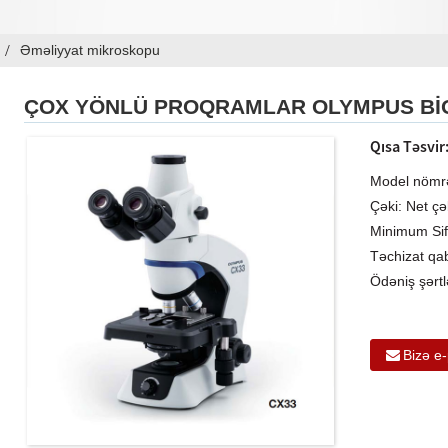
Əməliyyat mikroskopu
ÇOX YÖNLÜ PROQRAMLAR OLYMPUS BIO
Qısa Təsvir
Model nömr
Çəki: Net çə
Minimum Sif
Təchizat qab
Ödəniş şərt
Bizə e