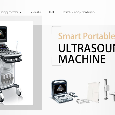
 Haqqımızda
Xəbərlər
Həll
Bizimlə Əlaqə Saxlayın