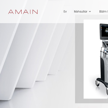
Ev
Məhsullar
Bizim