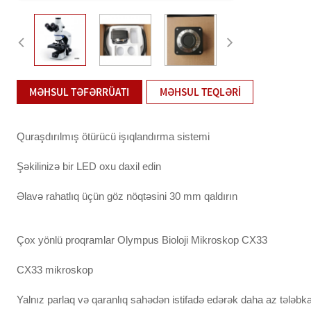
MƏHSUL TƏFƏRRÜATI
MƏHSUL TEQLƏRI
Quraşdırılmış ötürücü işıqlandırma sistemi
Şəkilinizə bir LED oxu daxil edin
Əlavə rahatlıq üçün göz nöqtəsini 30 mm qaldırın
Çox yönlü proqramlar Olympus Bioloji Mikroskop CX33
CX33 mikroskop
Yalnız parlaq və qaranlıq sahədən istifadə edərək daha az tələbka