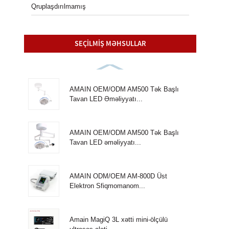
Qruplaşdırılmamış
SEÇILMIŞ MƏHSULLAR
AMAIN OEM/ODM AM500 Tək Başlı
Tavan LED Əməliyyatı...
AMAIN OEM/ODM AM500 Tək Başlı
Tavan LED əməliyyatı...
AMAIN ODM/OEM AM-800D Üst
Elektron Sfiqmomanom...
Amain MagiQ 3L xətti mini-ölçülü