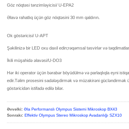
Göz nöqtəsi tənzimləyicisi/ U-EPA2
Əlavə rahatlıq üçün göz nöqtəsini 30 mm qaldırın.
Ok göstəricisi/ U-APT
Şəkilinizə bir LED oxu daxil edin;rəqəmsal təsvirlər və təqdimatlar
İkili müşahidə əlavəsi/U-DO3
Hər iki operator üçün bərabər böyüdülmə və parlaqlıqla eyni istiq
edir.Təlim prosesini sadələşdirmək və müzakirəni gücləndirmək
göstəricidən istifadə edilə bilər.
Əvvəlki:
Əla Performanslı Olympus Sistemi Mikroskop BX43
Sonrakı:
Effektiv Olympus Stereo Mikroskop Avadanlığı SZX10