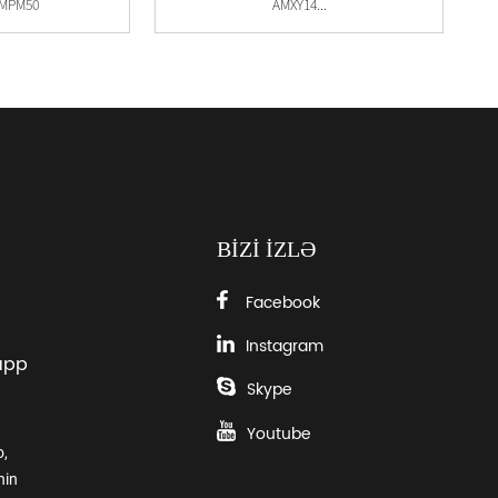
AMPM50
AMXY14...
BIZI IZLƏ
Facebook
Instagram
app
Skype
Youtube
o,
nin