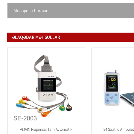
Mesajınızı buraxın:
ƏLAQƏDAR MƏHSULLAR
AMAIN Rəqəmsal Tam Avtomatik
24 Saatlıq Ambulat