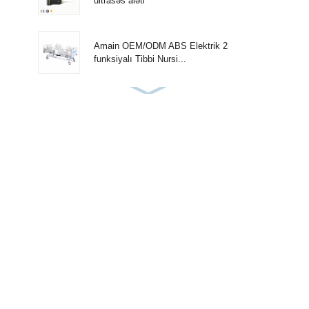
ultrasəs aləti
Amain OEM/ODM ABS Elektrik 2
funksiyalı Tibbi Nursi...
Amain Tənzimlənən 3 funksiyalı tək Tibb
Xəstəxanası...
Amain 2-funksiyalı 2 Cranks Sadə
Manual Xəstəxana çarpayısı
Amain OEM / ODM Ucuz Manual 2
Cranks Xəstəxana Yatağı
Görünməz Sürətli Test Kaseti AMDH47B