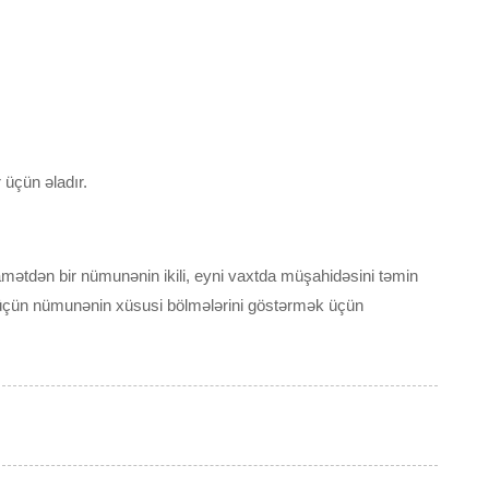
 üçün əladır.
amətdən bir nümunənin ikili, eyni vaxtda müşahidəsini təmin
 üçün nümunənin xüsusi bölmələrini göstərmək üçün