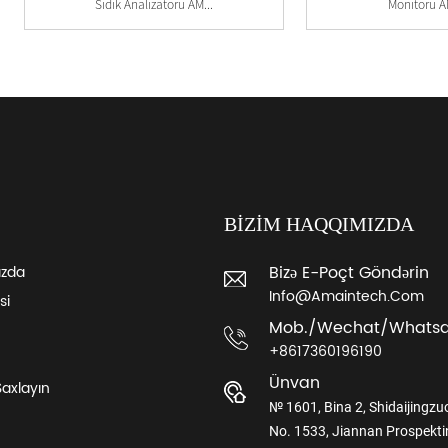
Sidik Analizatoru AM...
Monitoru 
BIZIM HAQQIMIZDA
Bizə E-Poçt Göndərin
ızda
Info@amaintech.com
si
Mob./wechat/whats
+8617360196190
Ünvan
Saxlayın
№ 1601, Bina 2, Shidaijingzu
No. 1533, Jiannan Prospekti