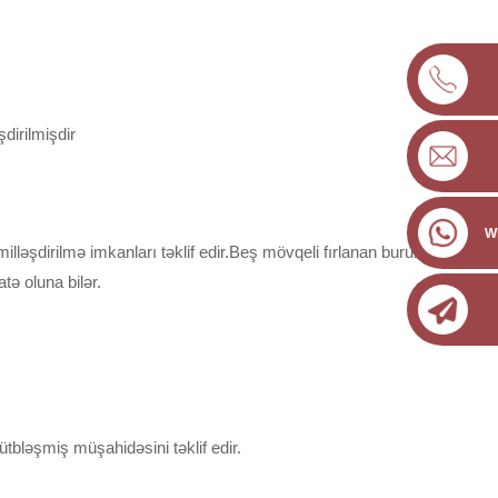
dirilmişdir
W
lləşdirilmə imkanları təklif edir.Beş mövqeli fırlanan burun
atə oluna bilər.
qütbləşmiş müşahidəsini təklif edir.