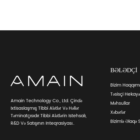
aratının Qiyməti
Elektrokardioqraf EKQ Mac...
BƏLƏDÇI
Bizim Haqqım
Təsisçi Hekayə
Amain Technology Co., Ltd. Çində
Məhsullar
Ixtisaslaşmış Tibbi Alətlər Və Həllər
Xəbərlər
Təminatçısıdır.Tibbi Alətlərin Istehsalı,
Bizimlə Əlaqə 
R&D Və Satışının Inteqrasiyası..