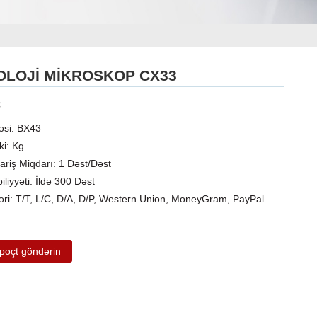
LOJI MIKROSKOP CX33
:
əsi: BX43
ki: Kg
ariş Miqdarı: 1 Dəst/Dəst
iliyyəti: İldə 300 Dəst
ləri: T/T, L/C, D/A, D/P, Western Union, MoneyGram, PayPal
-poçt göndərin