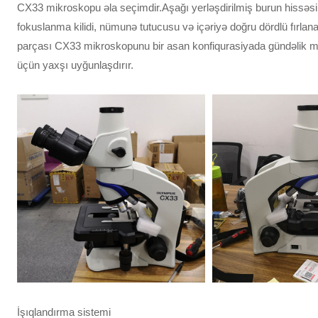
CX33 mikroskopu əla seçimdir.Aşağı yerləşdirilmiş burun hissəsi
fokuslanma kilidi, nümunə tutucusu və içəriyə doğru dördlü fırlan
parçası CX33 mikroskopunu bir asan konfiqurasiyada gündəlik m
üçün yaxşı uyğunlaşdırır.
İşıqlandırma sistemi