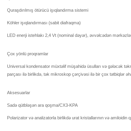
Quraşdırılmış ötürücü işıqlandırma sistemi
Köhler işıqlandırması (sabit diafraqma)
LED enerji istehlakı 2,4 Vt (nominal dəyər), əvvəlcədən mərkəzləş
Çox yönlü proqramlar
Universal kondensator müxtəlif müşahidə üsulları və gələcək təkmi
parçası ilə birlikdə, tək mikroskop çərçivəsi ilə bir çox tətbiqlər əh
Aksesuarlar
Sadə qütbləşən ara qoşma/CX3-KPA
Polarizator və analizatorla birlikdə urat kristallarının və amiloidin 