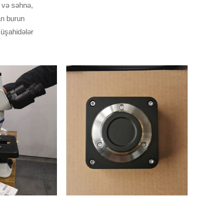
 və səhnə,
an burun
üşahidələr