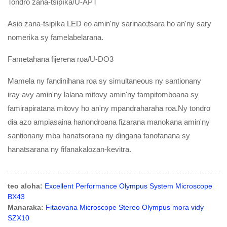
Tondro zana-tsipìka/U-APT
Asio zana-tsipìka LED eo amin'ny sarinao;tsara ho an'ny sary
nomerika sy famelabelarana.
Fametahana fijerena roa/U-DO3
Mamela ny fandinihana roa sy simultaneous ny santionany
iray avy amin'ny lalana mitovy amin'ny fampitomboana sy
famirapiratana mitovy ho an'ny mpandraharaha roa.Ny tondro
dia azo ampiasaina hanondroana fizarana manokana amin'ny
santionany mba hanatsorana ny dingana fanofanana sy
hanatsarana ny fifanakalozan-kevitra.
teo aloha:
Excellent Performance Olympus System Microscope
BX43
Manaraka:
Fitaovana Microscope Stereo Olympus mora vidy
SZX10