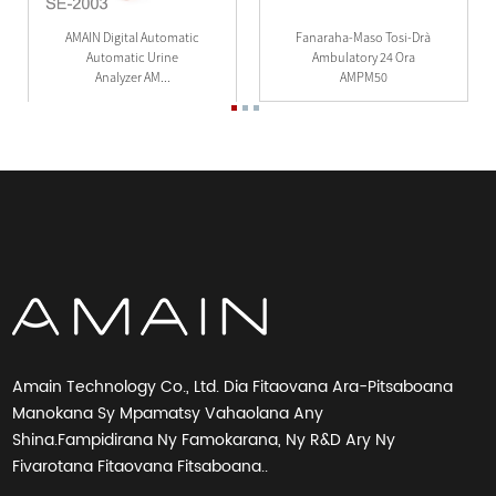
AMAIN Digital Automatic
Fanaraha-Maso Tosi-Drà
Automatic Urine
Ambulatory 24 Ora
Analyzer AM...
AMPM50
Amain Technology Co., Ltd. Dia Fitaovana Ara-Pitsaboana
Manokana Sy Mpamatsy Vahaolana Any
Shina.Fampidirana Ny Famokarana, Ny R&D Ary Ny
Fivarotana Fitaovana Fitsaboana..