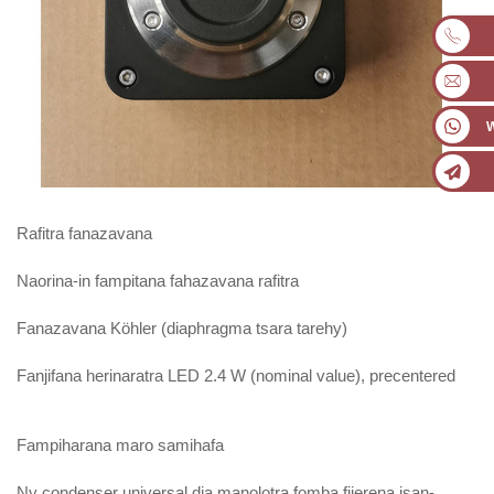
Rafitra fanazavana
Naorina-in fampitana fahazavana rafitra
Fanazavana Köhler (diaphragma tsara tarehy)
Fanjifana herinaratra LED 2.4 W (nominal value), precentered
Fampiharana maro samihafa
Ny condenser universal dia manolotra fomba fijerena isan-