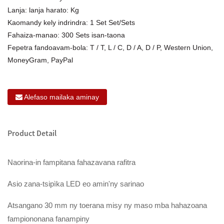
Lanja: lanja harato: Kg
Kaomandy kely indrindra: 1 Set Set/Sets
Fahaiza-manao: 300 Sets isan-taona
Fepetra fandoavam-bola: T / T, L / C, D / A, D / P, Western Union,
MoneyGram, PayPal
Alefaso mailaka aminay
Product Detail
Naorina-in fampitana fahazavana rafitra
Asio zana-tsipìka LED eo amin'ny sarinao
Atsangano 30 mm ny toerana misy ny maso mba hahazoana
fampiononana fanampiny