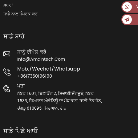
ਖ਼ਬਰਾਂ
ਸਾਡੇ ਨਾਲ ਸੰਪਰਕ ਕਰੋ
ਸਾਡੇ ਬਾਰੇ
ਸਾਨੂੰ ਈਮੇਲ ਕਰੋ
Info@amaintech.com
Mob./wechat/whatsapp
+8617360196190
ਪਤਾ
ਨੰਬਰ 1601, ਬਿਲਡਿੰਗ 2, ਸ਼ਿਦਾਈਜਿੰਗਜ਼ੂਓ, ਨੰਬਰ
1533, ਜਿਆਨਨ ਐਵੇਨਿਊ ਦਾ ਮੱਧ ਭਾਗ, ਹਾਈ-ਟੈਕ ਜ਼ੋਨ,
ਚੇਂਗਡੂ 610095, ਸਿਚੁਆਨ, ਚੀਨ
ਸਾਡੇ ਪਿਛੇ ਆਓ