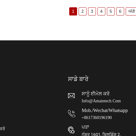
1
2
3
4
5
6
ਅੱਗੇ
ਸਾਡੇ ਬਾਰੇ
ਸਾਨੂੰ ਈਮੇਲ ਕਰੋ
Info@amaintech.com
Mob./wechat/whatsapp
+8617360196190
ਪਤਾ
ਕਰੋ
ਨੰਬਰ 1601, ਬਿਲਡਿੰਗ 2,