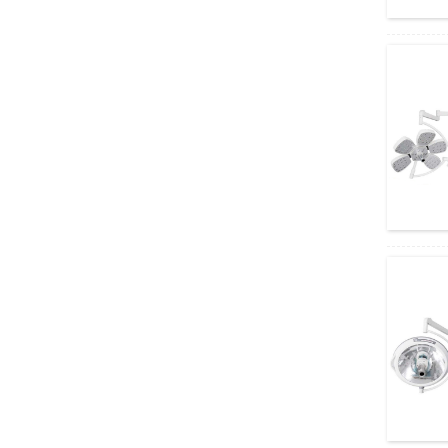
ਅਮੇਨ 2-ਫੰਕਸ਼ਨ 2 ਕ੍ਰੈਂਕਸ ਸਧਾਰਨ ਮੈਨੂਅਲ
ਹਸਪਤਾਲ ਬੈੱਡ
Amain OEM/ODM ਸਸਤੇ ਮੈਨੂਅਲ 2 ਕਰੈਂਕਸ
ਹਸਪਤਾਲ ਦਾ ਬੈੱਡ
ਅਦਿੱਖ ਰੈਪਿਡ ਟੈਸਟ ਕੈਸੇਟ AMDH47B
ਉੱਚ ਸ਼ੁੱਧਤਾ ਐਂਟੀਜੇਨ ਕੰਬੋ ਰੈਪਿਡ ਟੈਸਟ AMDH46B
ਮਲਟੀਫੰਕਸ਼ਨਲ ਆਰਥੋਪੀਡਿਕ ਡ੍ਰਿਲ ਆਰਾ ਸਿਸਟਮ
AMGK13