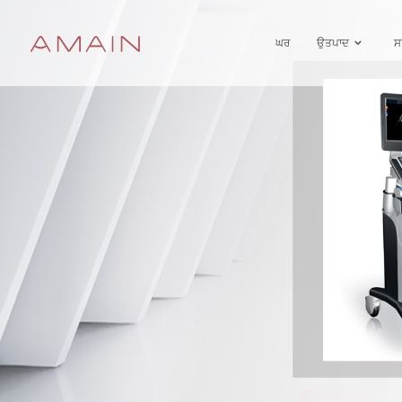
ਘਰ
ਉਤਪਾਦ
ਸਾ