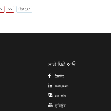
 >
>>
ਪੰਨਾ 1/7
ਸਾਡੇ ਪਿਛੇ ਆਓ
ਫੇਸਬੁੱਕ
Instagram
ਸਕਾਈਪ
ਯੂਟਿਊਬ