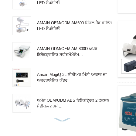
LED ਓਪਰੇਟਿਓ...
AMAIN OEM/ODM AM500 ਸਿੰਗਲ ਹੈੱਡ ਸੀਲਿੰਗ
LED ਓਪਰੇਟਿਓ...
AMAIN ODM/OEM AM-800D ਅੱਪਰ
ਇਲੈਕਟ੍ਰਾਨਿਕ ਸਫੀਗਮੋਮੈਨੋਮ...
Amain MagiQ 3L ਲੀਨੀਅਰ ਮਿੰਨੀ-ਆਕਾਰ ਦਾ
ਅਲਟਰਾਸੋਨਿਕ ਯੰਤਰ
ਅਮੇਨ OEM/ODM ABS ਇਲੈਕਟ੍ਰਿਕ 2 ਫੰਕਸ਼ਨ
ਮੈਡੀਕਲ ਨਰਸੀ...
ਅਮੇਨ ਐਡਜਸਟੇਬਲ 3 ਫੰਕਸ਼ਨ ਸਿੰਗਲ ਮੈਡੀਕਲ
ਹਸਪਤਾਲ...