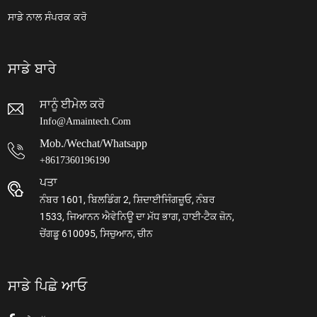
ਸਾਡੇ ਨਾਲ ਸੰਪਰਕ ਕਰੋ
ਸਾਡੇ ਬਾਰੇ
ਸਾਨੂੰ ਈਮੇਲ ਕਰੋ
Info@amaintech.com
Mob./wechat/whatsapp
+8617360196190
ਪਤਾ
ਨੰਬਰ 1601, ਬਿਲਡਿੰਗ 2, ਸ਼ਿਦਾਈਜਿੰਗਜ਼ੂਓ, ਨੰਬਰ
1533, ਜਿਆਨਨ ਐਵੇਨਿਊ ਦਾ ਮੱਧ ਭਾਗ, ਹਾਈ-ਟੈਕ ਜ਼ੋਨ,
ਚੇਂਗਡੂ 610095, ਸਿਚੁਆਨ, ਚੀਨ
ਸਾਡੇ ਪਿਛੇ ਆਓ