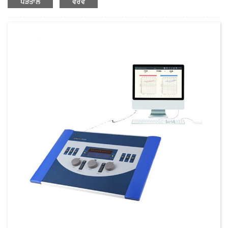
ਪੜਤਾਲ
ਵੇਰਵੇ
ਭਾਰ:
ਸ਼ੁੱਧ ਭਾਰ: ਕਿਲੋਗ੍ਰਾਮ
ਘੱਟੋ-ਘੱਟ ਆਰਡਰ ਮਾਤਰਾ:
1 ਸੈੱਟ ਸੈੱਟ/ਸੈੱਟ
ਸਪਲਾਈ ਦੀ ਸਮਰੱਥਾ:
300 ਸੈੱਟ ਪ੍ਰਤੀ ਸਾਲ
ਭੁਗਤਾਨ ਦੀ ਨਿਯਮ:
T/T, L/C, D/A, D/P, ਵੈਸਟਰਨ ਯੂਨੀਅਨ, ਮਨੀਗ੍ਰਾਮ, ਪੇਪਾਲ