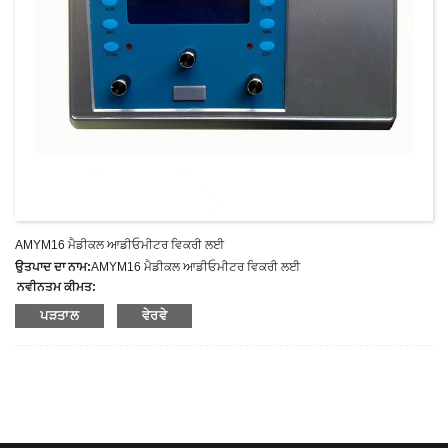
AMYM16 ਮੈਡੀਕਲ ਆਡੀਓਮੀਟਰ ਵਿਕਰੀ ਲਈ
ਉਤਪਾਦ ਦਾ ਨਾਮ:
AMYM16 ਮੈਡੀਕਲ ਆਡੀਓਮੀਟਰ ਵਿਕਰੀ ਲਈ
ਨਵੀਨਤਮ ਕੀਮਤ:
ਮਾਡਲ ਨੰਬਰ:
AMYM16
ਪੜਤਾਲ
ਵੇਰਵੇ
ਭਾਰ:
ਸ਼ੁੱਧ ਭਾਰ: ਕਿਲੋਗ੍ਰਾਮ
ਘੱਟੋ-ਘੱਟ ਆਰਡਰ ਮਾਤਰਾ:
1 ਸੈੱਟ ਸੈੱਟ/ਸੈੱਟ
ਸਪਲਾਈ ਦੀ ਸਮਰੱਥਾ:
300 ਸੈੱਟ ਪ੍ਰਤੀ ਸਾਲ
ਭੁਗਤਾਨ ਦੀ ਨਿਯਮ:
T/T, L/C, D/A, D/P, ਵੈਸਟਰਨ ਯੂਨੀਅਨ, ਮਨੀਗ੍ਰਾਮ, ਪੇਪਾਲ