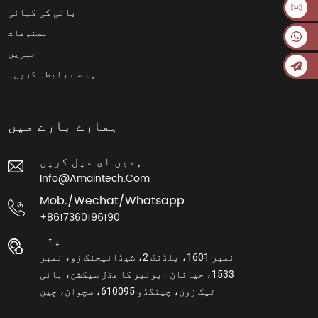
بانی کی کہانی
مصنوعات
خبریں
ہم سے رابطہ کریں۔
ہمارے بارے میں
ہمیں ای میل کریں
Info@amaintech.com
Mob./wechat/whatsapp
+8617360196190
پتہ
نمبر 1601، بلڈنگ 2، شیڈائیجنگ زو، نمبر
1533، جیانان ایونیو کا مڈل سیکشن، ہائی
ٹیک زون، چینگڈو 610095، سچوان، چین