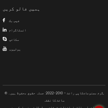
ہمیں فالو کریں
فیس بک
انسٹاگرام
سکائپ
یوٹیوب
,
© کاپی رائٹ - 2010-2022: جملہ حقوق محفوظ ہیں۔
گرم مصنوعات
سائٹ کا نقشہ
,
,
,
وائرلیس الٹراساؤنڈ تحقیقات
میڈیکل فریزر
ایکس رے