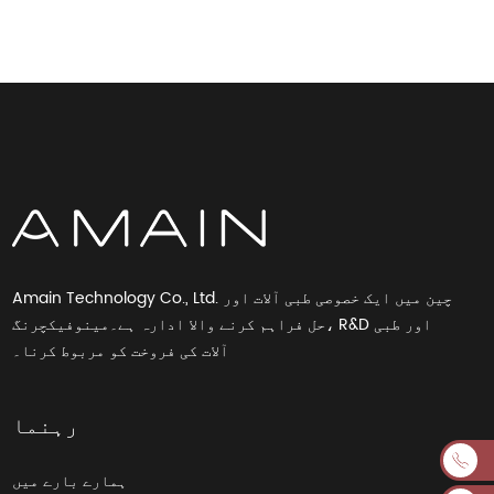
Amain Technology Co., Ltd. چین میں ایک خصوصی طبی آلات اور
حل فراہم کرنے والا ادارہ ہے۔مینوفیکچرنگ، R&D اور طبی
آلات کی فروخت کو مربوط کرنا۔
رہنما
ہمارے بارے میں