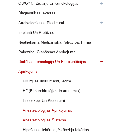
OB/GYN, Zīdaiņu Un Ginekoloģijas
Diagnostikas Iekārtas
Attēlveidošanas Piederumi
Implanti Un Protēzes
Neatliekamā Medicīniskā Palīdzība, Pirmā
Palīdzība, Glābšanas Aprīkojums
Darbības Tehnoloģija Un Ekspluatācijas
Aprīkojums
Ķirurģijas Instrumenti, Ierīce
HF (elektroķirurģijas Instruments)
Endoskopi Un Piederumi
Anestezioloģijas Aprīkojums,
Anestezioloģijas Sistēma
Elpošanas Iekārtas, Skābekļa Iekārtas