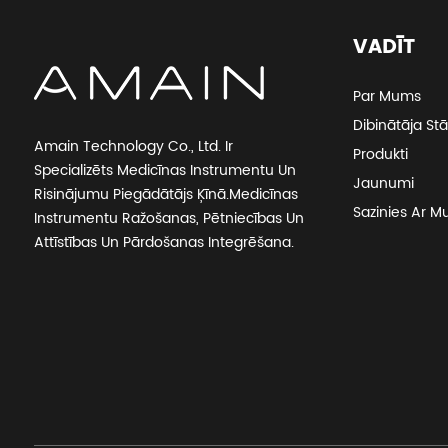
manuāla slimnīcas gulta
VADĪT
Amain OEM/ODM lēta manuāla 2 kloķu
slimnīcas gulta
Par Mums
Dibinātāja Stā
Amain Technology Co., Ltd. Ir
Produkti
Neredzamā ātrās pārbaudes kasete
Specializēts Medicīnas Instrumentu Un
AMDH47B
Jaunumi
Risinājumu Piegādātājs Ķīnā.Medicīnas
Sazinies Ar 
Instrumentu Ražošanas, Pētniecības Un
Augstas precizitātes antigēnu
Attīstības Un Pārdošanas Integrēšana.
kombinācijas ātrais tests AMDH46B
Daudzfunkcionāla ortopēdiskā urbjzāģa
sistēma AMGK13
Lēta bezēnu darbības lampa AM032 PIus