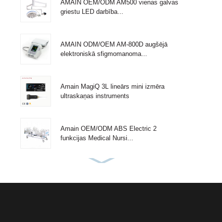
AMAIN OEM/ODM AM500 vienas galvas
griestu LED darbība...
AMAIN ODM/OEM AM-800D augšējā
elektroniskā sfigmomanoma...
Amain MagiQ 3L lineārs mini izmēra
ultraskaņas instruments
Amain OEM/ODM ABS Electric 2
funkcijas Medical Nursi...
Amain Adjustable 3 funkcijas viena
medicīnas slimnīca...
Amain 2 funkciju 2 kloķu vienkārša