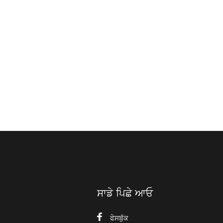
ਸਾਡੇ ਪਿਛੇ ਆਓ
ਫੇਸਬੁੱਕ