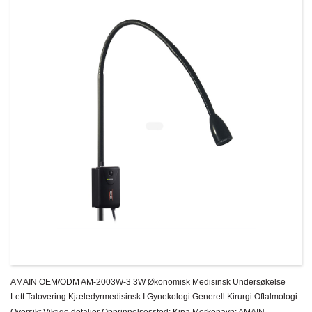
AMAIN OEM/ODM AM-2003W-3 3W Økonomisk Medisinsk Undersøkelse
Lett Tatovering Kjæledyrmedisinsk I Gynekologi Generell Kirurgi Oftalmologi
Oversikt Viktige detaljer Opprinnelsessted: Kina Merkenavn: AMAIN