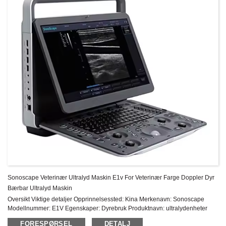
Sonoscape Veterinær Ultralyd Maskin E1v For Veterinær Farge Doppler Dyr
Bærbar Ultralyd Maskin
Oversikt Viktige detaljer Opprinnelsessted: Kina Merkenavn: Sonoscape
Modellnummer: E1V Egenskaper: Dyrebruk Produktnavn: ultralydenheter
doppler Sonoscape E1 Harddisk: 500G Skjerm: 15,6″ LCD-fargeskjerm med
FORESPØRSEL
DETALJ