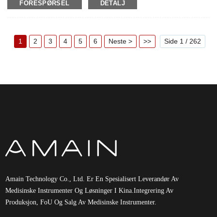
FORESPØRSEL
DETALJ
1
2
3
4
5
6
Neste >
>>
Side 1 / 262
Amain Technology Co., Ltd. Er En Spesialisert Leverandør Av
Medisinske Instrumenter Og Løsninger I Kina.Integrering Av
Produksjon, FoU Og Salg Av Medisinske Instrumenter.