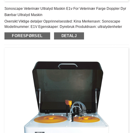
Sonoscape Veterinær Ultralyd Maskin E1v For Veterinær Farge Doppler Dyr
Bærbar Ultralyd Maskin
Oversikt Viktige detaljer Opprinnelsessted: Kina Merkenavn: Sonoscape
Modellnummer: E1V Egenskaper: Dyrebruk Produktnavn: ultralydenheter
doppler Sonoscape E1 Harddisk: 500G Skjerm: 15,6″ LCD-fargeskjerm med
FORESPØRSEL
DETALJ
høy oppløsning DICOM 3.0: Lagre, Send Widescan: Trapes Imaging TEI-
indeks: Ja Frekvensområde: 2-16MHz μ-Scan: 2D-flekkreduksjon
Bildemodus: B/ 2B/ 4B/ M Merke: Sonoscape E1 Produktbeskrivelse ...