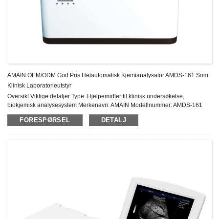
AMAIN OEM/ODM God Pris Helautomatisk Kjemianalysator AMDS-161 Som
Klinisk Laboratorieutstyr
Oversikt Viktige detaljer Type: Hjelpemidler til klinisk undersøkelse,
biokjemisk analysesystem Merkenavn: AMAIN Modellnummer: AMDS-161
Opprinnelsessted: Kina Instrumentklassifisering: Klasse II Garanti: 1 års
FORESPØRSEL
DETALJ
ettersalgsservice: På...