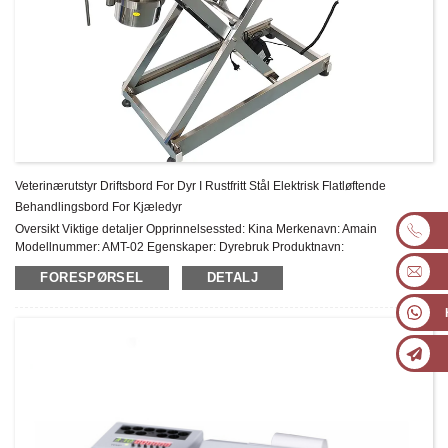
Veterinærutstyr Driftsbord For Dyr I Rustfritt Stål Elektrisk Flatløftende
Behandlingsbord For Kjæledyr
Oversikt Viktige detaljer Opprinnelsessted: Kina Merkenavn: Amain
Modellnummer: AMT-02 Egenskaper: Dyrebruk Produktnavn:
Dyreoperasjonsbord i rustfritt stål Materiale: 304 Rustfritt stål Funksjon:
FORESPØRSEL
DETALJ
Slitesterk ...