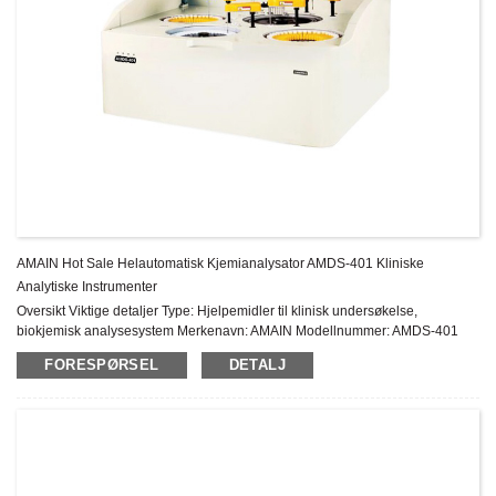
AMAIN Hot Sale Helautomatisk Kjemianalysator AMDS-401 Kliniske
Analytiske Instrumenter
Oversikt Viktige detaljer Type: Hjelpemidler til klinisk undersøkelse,
biokjemisk analysesystem Merkenavn: AMAIN Modellnummer: AMDS-401
Opprinnelsessted: Kina Instrumentklassifisering: Klasse II Garanti: 1 års
FORESPØRSEL
DETALJ
ettersalgsservice: På...