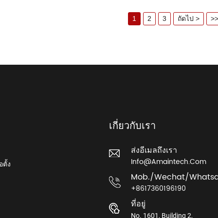
+ เก้าอี้เสริม + เตียงตรวจทางนรีเวช + เตียงวินิจฉัย +
5.ประสบการณ์มากกว่าสิบปีในการผลิตโรงงานผลิตเตียง
1
2
3
ถัดไป >
>
จำหน่ายอย่างดีในประเทศที่มีข้อกำหนดทางการแพทย์และ
เกาหลีใต้ ,ญี่ปุ่น ฯลฯ หลังจากตรวจสอบตลาดแล้วคุณภาพ
เกี่ยวกับเรา
ส่งอีเมลถึงเรา
Info@amaintech.com
อตั้ง
Mob./wechat/Whats
+8617360196190
ที่อยู่
No. 1601, Building 2,