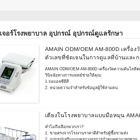
ิเจอร์โรงพยาบาล อุปกรณ์ อุปกรณ์ดูแลรักษา
AMAIN ODM/OEM AM-800D เครื่องวัด
ตัวเลขที่ชัดเจนในการดูแลที่บ้านและ
AMAIN ODM/OEM AM-800D เครื่องวัดความดันโลหิตแบบ
วินิจฉัยทางการแพทย์ช่วยให้คุณ:
1.จอแอลซีดีสี
2. หน่วยความจำสำหรับข้อมูลผู้ใช้สามคน
3.ผลลัพธ์ความดันโลหิต
4.วันที่และเวลาการวัด
5. สื่อสารกับพีซี อินเทอร์เฟซการตรวจสอบข้อมูลด้วย
6. ตัวเลือก: SPO2 Probe, อะแดปเตอร์ไฟฟ้า, ข้อมือข
เตียงในโรงพยาบาลแบบมือหมุน AMAI
ทำไมถึงเลือกพวกเรา?
1. ขายตรงจากโรงงานราคาดีสำหรับผู้ซื้อขายส่ง
2. อุปกรณ์เสริมแบบครบวงจรการกำหนดค่ามาตรฐาน: 1 เหล