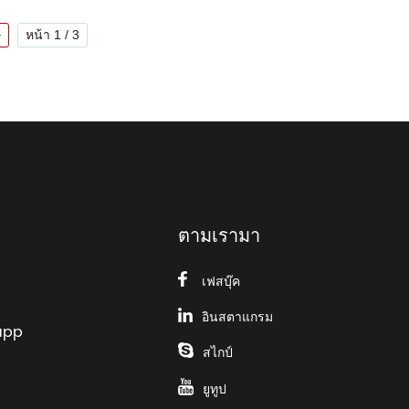
 ยานพาหนะทางการแพทย์ / ตู้ / โต๊ะ + เก้าอี้พยาบาล + เก้าอี้หมอ ฯลฯ
ในโรงพยาบาล โดยถือผลิตภัณฑ์รับรอง CE, ISO, FDA (ขึ้นทะเบียน)
>
หน้า 1 / 3
สุขภาพที่เข้มงวด เช่น สหรัฐอเมริกา ยุโรป เวียดนาม ออสเตรเลีย
เชื่อถือได้ รับประกันหลังการขาย 2 ปี
ตามเรามา
เฟสบุ๊ค
อินสตาแกรม
app
สไกป์
ยูทูป