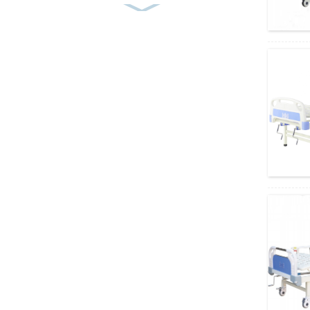
Amain ปรับ 3 ฟังก์ชั่นโรงพยาบาลแพทย์เดียว
...
Amain 2 ฟังก์ชั่น 2 Cranks Simple Manual
Hospital Bed
Amain OEM/ODM คู่มือราคาถูก 2 Cranks
Hospital Bed
ตลับทดสอบอย่างรวดเร็วที่มองไม่เห็น
AMDH47B
การทดสอบอย่างรวดเร็วคอมโบแอนติเจนที่มี
ความแม่นยำสูง AMDH46B
เครื่องเลื่อยสว่านออร์โธพีดิกส์มัลติฟังก์ชั่น
AMGK13
ราคาถูก โคมไฟทำงานแบบไม่มีเงา AM032
PIus