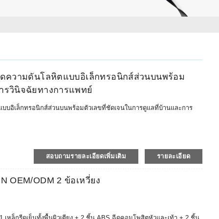
ความดันโลหิตแบบอิเล็กทรอนิกส์ส่วนบนพร้อม
การวินิจฉัยทางการแพทย์
อิเล็กทรอนิกส์ส่วนบนพร้อมตัวเลขที่ชัดเจนในการดูแลที่บ้านและการ
สอบถามรายละเอียดเพิ่มเติม
รายละเอียด
 "รายการข้อมูล" "แผนภูมิแนวโน้ม" และ "แบบอักษรขนาดใหญ่"
นาดต่างๆ
N OEM/ODM 2 ข้อเหวี่ยง
็กรีดเย็นทั้งพื้นผิวเตียง + 2 ชิ้น ABS ฉีดคอมโพสิตหัวและเท้า + 2 ชิ้น