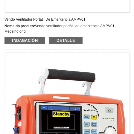
Vendo Ventilador Portátil De Emerxencia AMPV01
Nome do produto:
Vendo ventilador portátil de emerxencia AMPV01 |
Medsinglong
Último prezo:
INDAGACIÓN
DETALLE
Número de modelo:
AMPV01
Peso:
Peso neto: Kg
Cantidade mínima de pedido:
1 Conxunto/Conxuntos
Capacidade de subministración:
300 conxuntos por ano
Termos de pago:
T/T,L/C,D/A,D/P,Western Union,MoneyGram,PayPal