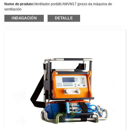
Nome do produto:
Ventilador portátil AMVM17 |prezo da máquina de
ventilación
Último prezo:
INDAGACIÓN
DETALLE
Número de modelo:
AMVM17
Peso:
Peso neto: 14 kg
Cantidade mínima de pedido:
1 Conxunto/Conxuntos
Capacidade de subministración:
300 conxuntos por ano
Termos de pago:
T/T,L/C,D/A,D/P,Western Union,MoneyGram,PayPal