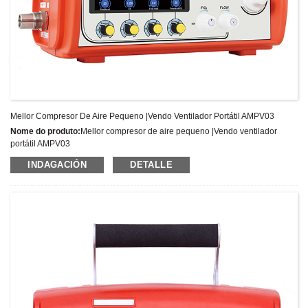
Mellor Compresor De Aire Pequeno |Vendo Ventilador Portátil AMPV03
Nome do produto:
Mellor compresor de aire pequeno |Vendo ventilador
portátil AMPV03
Último prezo:
INDAGACIÓN
DETALLE
Número de modelo:
AMPV03
Peso:
Peso neto: Kg
Cantidade mínima de pedido:
1 Conxunto/Conxuntos
Capacidade de subministración:
300 conxuntos por ano
Termos de pago:
T/T,L/C,D/A,D/P,Western Union,MoneyGram,PayPal