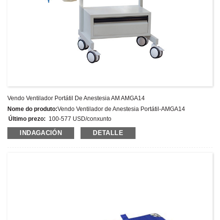
Vendo Ventilador Portátil De Anestesia AM AMGA14
Nome do produto:
Vendo Ventilador de Anestesia Portátil-AMGA14
Último prezo:
100-577 USD/conxunto
Número de modelo:
AMGA14
INDAGACIÓN
DETALLE
Peso:
Peso neto: 58 kg
Cantidade mínima de pedido:
1 Conxunto/Conxuntos
Capacidade de subministración:
300 conxuntos por ano
Termos de pago:
T/T,L/C,D/A,D/P,Western Union,MoneyGram,PayPal