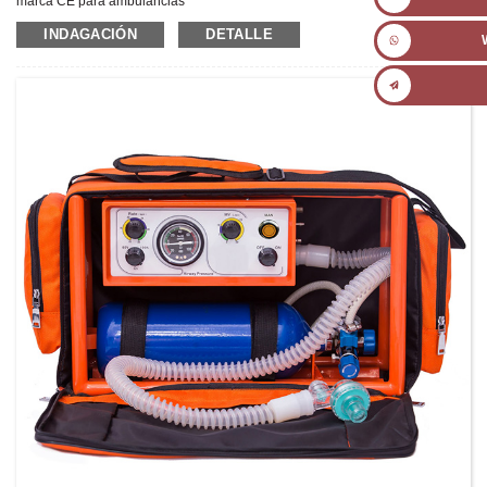
marca CE para ambulancias
Último prezo:
600-1.000 USD/conxunto
INDAGACIÓN
DETALLE
Número de modelo:
Peso:
Peso neto: 5 kg
Cantidade mínima de pedido:
1 Conxunto/Conxuntos
Capacidade de subministración:
300 conxuntos por ano
Termos de pago:
L/C, D/A, D/P, T/T, Western Union, MoneyGram, PayPal