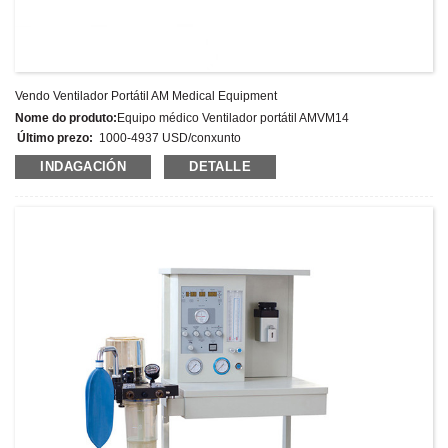
Vendo Ventilador Portátil AM Medical Equipment
Nome do produto:
Equipo médico Ventilador portátil AMVM14
Último prezo:
1000-4937 USD/conxunto
Número de modelo:
AMVM14
INDAGACIÓN
DETALLE
Peso:
Peso neto: 5,8 kg
Cantidade mínima de pedido:
1 Conxunto/Conxuntos
Capacidade de subministración:
300 conxuntos por ano
Termos de pago:
T/T,L/C,D/A,D/P,Western Union,MoneyGram,PayPal