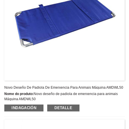
Novo Deseño De Padiola De Emerxencia Para Animais Máquina AMDWL50
Nome do produto:
Novo deseño de padiola de emerxencia para animais
Máquina AMDWL50
Último prezo:
INDAGACIÓN
DETALLE
Número de modelo:
Peso:
Peso neto: Kg
Cantidade mínima de pedido:
1 Conxunto/Conxuntos
Capacidade de subministración:
300 conxuntos por ano