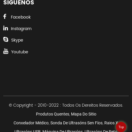
SÍGUENOS
Facebook
Instagram
Skype
Youtube
© Copyright - 2010-2022 : Todos Os Dereitos Reservados.
,
Produtos Quentes
Mapa Do Sitio
,
,
,
Conxelador Médico
Sonda De Ultrasóns Sen Fíos
Raios X
Top
,
,
,
Ultrasóns USB
Máquina De Ultrasóns
Ultrasóns De Peto