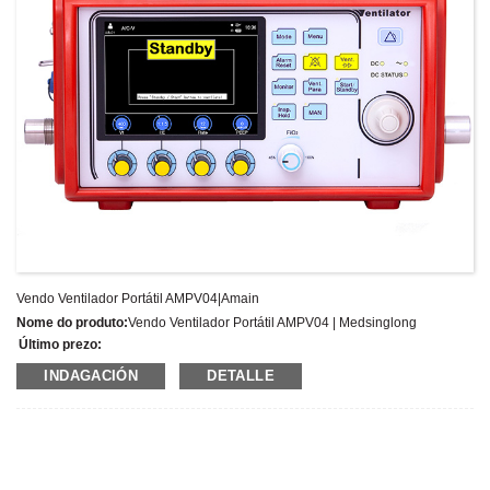
Vendo Ventilador Portátil AMPV04|Amain
Nome do produto:
Vendo Ventilador Portátil AMPV04 | Medsinglong
Último prezo:
Número de modelo:
AMPV04
INDAGACIÓN
DETALLE
Peso:
Peso neto: Kg
Cantidade mínima de pedido:
1 Conxunto/Conxuntos
Capacidade de subministración:
300 conxuntos por ano
Termos de pago:
T/T,L/C,D/A,D/P,Western Union,MoneyGram,PayPal